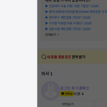
▶
인공와우 수술 비용/ 보험 기준은? (2026)
▶
홍역/유행성이하선염/풍진(MMR) 예방접종 가격은?
▶
장티푸스 예방접종 가격은? (2026)
▶
이석증 치료법/치료 비용은? (2026)
▶
일본뇌염 예방접종 가격은? (2026)
전체보기
내 맞춤 종합검진
견적 받기
의사
1
로그인 후 이름확인
리뷰
4
카카오
약력보기