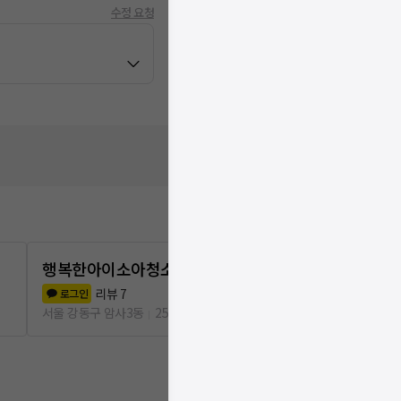
수정 요청
행복한아이소아청소년과의원
강동굿모닝
리뷰
7
리뷰
1
로그인
로그인
서울 강동구 암사3동
251m
서울 강동구 암사