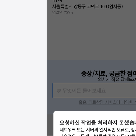
서울특별시 강동구 고덕로 109 (암사동)
명일역 700m
증상/치료, 궁금한 점
의사가 직접 답해드려
보는
💬 무엇이든 물어보세요
닥
혹은, 의료상담 서비스에 다양한
닥
이 앞장섭니다
라로
요청하신 작업을 처리하지 못했습
혹시 잘못된 병원정보가 있나요?
주세요
모두닥 팀에 알려주세요!
네트워크 또는 서버의 일시적인 오류로, 잠