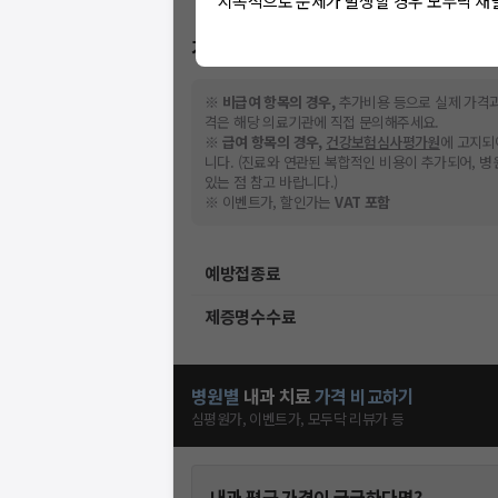
지속적으로 문제가 발생할 경우 모두닥 채
가격표
※
비급여 항목의 경우,
추가비용 등으로 실제 가격과
격은 해당 의료기관에 직접 문의해주세요.
※
급여 항목의 경우,
건강보험심사평가원
에 고지되
니다. (진료와 연관된 복합적인 비용이 추가되어, 
있는 점 참고 바랍니다.)
스토어에서
※ 이벤트가, 할인가는
VAT 포함
니다.
예방접종료
제증명수수료
병원별
내과
치료
가격 비교하기
심평원가, 이벤트가, 모두닥 리뷰가 등
내과
평균 가격이 궁금하다면?