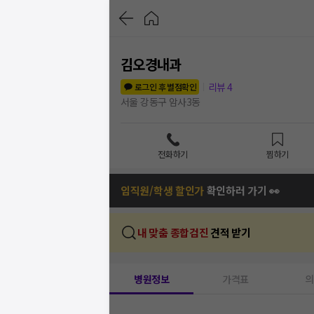
김오경내과
리뷰
4
로그인 후 별점확인
서울 강동구 암사3동
전화하기
찜하기
임직원/학생 할인가
확인하러 가기 👀
내 맞춤 종합검진
견적 받기
병원정보
가격표
의