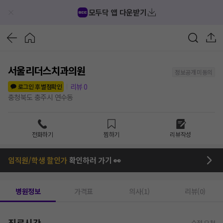
모두닥 앱 다운받기
서울리더스치과의원
정보공개 미동의
리뷰
0
로그인 후 별점확인
충청북도 충주시 연수동
전화하기
찜하기
리뷰작성
임직원/학생 할인가
확인하러 가기 👀
병원정보
가격표
의사(1)
리뷰(0)
진료시간
수정 요청