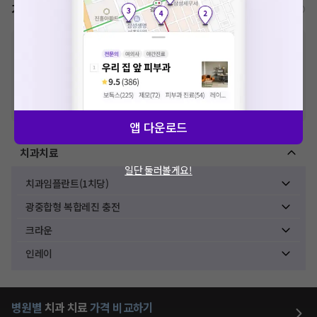
가격표
비급여/급여 진료란?
※
비급여 항목의 경우,
추가비용 등으로 실제 가격과 상이할 수 있으니, 정확
한 가격은 해당 의료기관에 직접 문의해주세요.
※
급여 항목의 경우,
건강보험심사평가원
에 고지되어 있는 급여 진료 기준 가
격입니다. (진료와 연관된 복합적인 비용이 추가되어, 병원마다 금액이 다르게
산정될 수 있는 점 참고 바랍니다.)
※ 이벤트가, 할인가는
VAT 포함
앱 다운로드
치과치료
일단 둘러볼게요!
치과임플란트(1치당)
광중합형 복합레진 충전
크라운
인레이
병원별
치과
치료
가격 비교하기