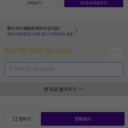
약력보기
이 의사 리뷰쓰기
혹시 의사·병원관계자 이신가요?
최대 200만원 받고 바로 광고 시작하세요! 💰💰
증상/치료, 궁금한 점이 있나요?
의사가 답변해 드려요!
💬 무엇이든 물어보세요
맨 위로 돌아가기
찜하기
전화하기
찜 목록보기
찜 목록보기