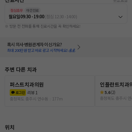
점심휴무
야간진료
월요일
09:30 - 19:00
(
점심
12:30
-
14:00
)
※ 방문 전 전화를 통해 진료시간을 꼭 확인하세요!
혹시 의사·병원관계자 이신가요?
최대 200만원 받고 바로 광고 시작하세요! 💰💰
주변 다른 치과
퍼스트치과의원
인플란트치과
5.6
(
2
)
리뷰
1
로그인
충청북도 충주시 
충청북도 충주시 연수동
177m
위치