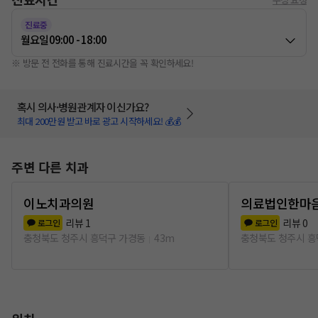
진료중
월요일
09:00 - 18:00
※ 방문 전 전화를 통해 진료시간을 꼭 확인하세요!
혹시 의사·병원관계자 이신가요?
최대 200만원 받고 바로 광고 시작하세요! 💰💰
주변 다른 치과
이노치과의원
의료법인한마
리뷰
1
리뷰
0
로그인
로그인
충청북도 청주시 흥덕구 가경동
43m
충청북도 청주시 흥