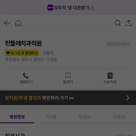
모두닥 앱 다운받기
민들레치과의원
정보공개 미동의
리뷰
0
로그인 후 별점확인
충청북도 청주시 흥덕구 가경동
전화하기
찜하기
리뷰작성
임직원/학생 할인가
확인하러 가기 👀
병원정보
가격표
의사(1)
리뷰(0)
진료시간
수정 요청