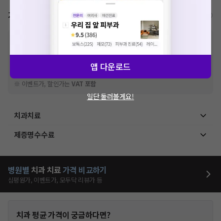
가격표
비급여/급여 진료란?
※
비급여 항목의 경우,
추가비용 등으로 실제 가격과 상이할 수 있으니, 정확
한 가격은 해당 의료기관에 직접 문의해주세요.
※
급여 항목의 경우,
건강보험심사평가원
에 고지되어 있는 급여 진료 기준 가
앱 다운로드
격입니다. (진료와 연관된 복합적인 비용이 추가되어, 병원마다 금액이 다르게
산정될 수 있는 점 참고 바랍니다.)
※ 이벤트가, 할인가는
VAT 포함
일단 둘러볼게요!
치과치료
제증명수수료
병원별
치과
치료
가격 비교하기
심평원가, 이벤트가, 모두닥 리뷰가 등
치과
평균 가격이 궁금하다면?