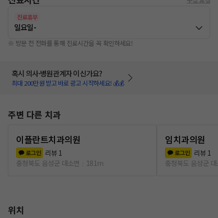
진료휴무
일요일
-
※ 방문 전 전화를 통해 진료시간을 꼭 확인하세요!
혹시 의사·병원관계자 이신가요?
최대 200만원 받고 바로 광고 시작하세요! 💰💰
주변 다른 치과
이플란트치과의원
임치과의원
리뷰
1
리뷰
1
로그인
로그인
충청북도 음성군 대소면
181m
충청북도 음성군 
위치