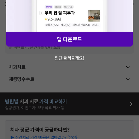
가격표
비급여/급여 진료란?
※
비급여 항목의 경우,
추가비용 등으로 실제 가격과 상이할 수 있으니, 정확
한 가격은 해당 의료기관에 직접 문의해주세요.
※
급여 항목의 경우,
건강보험심사평가원
에 고지되어 있는 급여 진료 기준 가
격입니다. (진료와 연관된 복합적인 비용이 추가되어, 병원마다 금액이 다르게
앱 다운로드
산정될 수 있는 점 참고 바랍니다.)
※ 이벤트가, 할인가는
VAT 포함
일단 둘러볼게요!
치과치료
제증명수수료
병원별
치과
치료
가격 비교하기
심평원가, 이벤트가, 모두닥 리뷰가 등
치과
평균 가격이 궁금하다면?
▶
신경치료 가격/비용은 얼마일까? (2026)