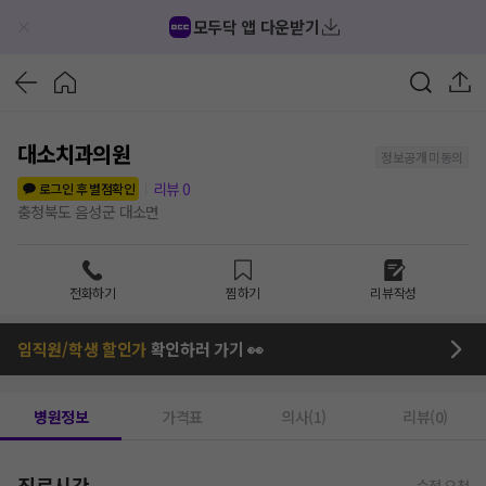
모두닥 앱 다운받기
대소치과의원
정보공개 미동의
리뷰
0
로그인 후 별점확인
충청북도 음성군 대소면
전화하기
찜하기
리뷰작성
임직원/학생 할인가
확인하러 가기 👀
병원정보
가격표
의사(1)
리뷰(0)
진료시간
수정 요청