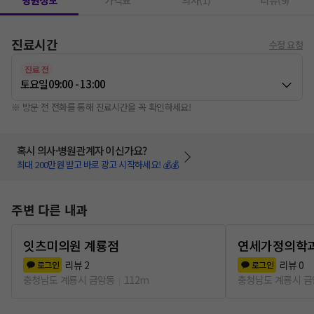
병원정보
가격표
의사(1)
리뷰(9)
진료시간
수정 요청
진료 전
토요일
09:00 - 13:00
※ 방문 전 전화를 통해 진료시간을 꼭 확인하세요!
혹시 의사·병원관계자 이신가요?
최대 200만원 받고 바로 광고 시작하세요! 💰💰
주변 다른 내과
잇츠미의원 계룡점
연세가정의학
리뷰
2
리뷰
0
로그인
로그인
충청남도 계룡시 금암동
112m
충청남도 계룡시 