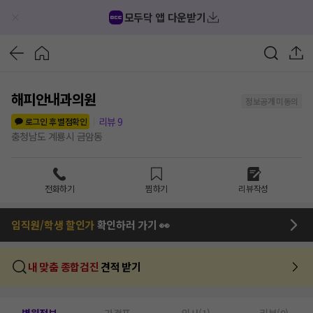
모두닥 앱 다운받기
해피안내과의원
정보공개 미동의
리뷰
9
로그인 후 별점확인
충청남도 계룡시 금암동
전화하기
찜하기
리뷰작성
임직원/학생 할인가
확인하러 가기 👀
내 맞춤 종합검진
견적 받기