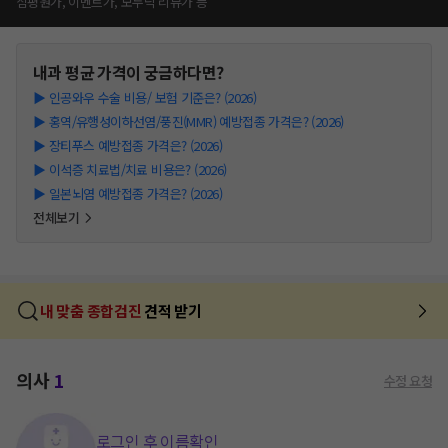
심평원가, 이벤트가, 모두닥 리뷰가 등
내과
평균 가격이 궁금하다면?
▶
인공와우 수술 비용/ 보험 기준은? (2026)
▶
홍역/유행성이하선염/풍진(MMR) 예방접종 가격은? (2026)
▶
장티푸스 예방접종 가격은? (2026)
▶
이석증 치료법/치료 비용은? (2026)
▶
일본뇌염 예방접종 가격은? (2026)
전체보기
내 맞춤 종합검진
견적 받기
의사
1
수정 요청
로그인 후 이름확인