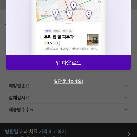
모두닥 팀에 알려주세요!
가격표
비급여/급여 진료란?
※
비급여 항목의 경우,
추가비용 등으로 실제 가격과 상이할 수 있으니, 정확
한 가격은 해당 의료기관에 직접 문의해주세요.
※
급여 항목의 경우,
건강보험심사평가원
에 고지되어 있는 급여 진료 기준 가
격입니다. (진료와 연관된 복합적인 비용이 추가되어, 병원마다 금액이 다르게
산정될 수 있는 점 참고 바랍니다.)
앱 다운로드
※ 이벤트가, 할인가는
VAT 포함
일단 둘러볼게요!
예방접종료
검체검사료
제증명수수료
병원별
내과
치료
가격 비교하기