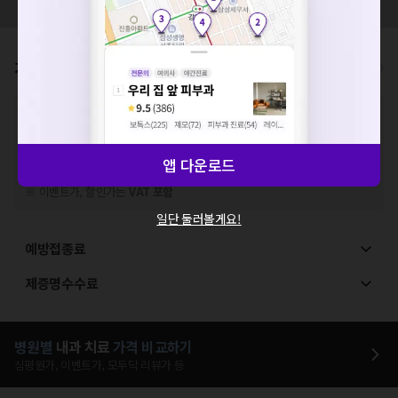
세요. 지속적으로 문제가 발생할 경우 모두닥 채널톡으로 문의
모두닥 팀에 알려주세요!
해주세요.
확인
가격표
비급여/급여 진료란?
※
비급여 항목의 경우,
추가비용 등으로 실제 가격과 상이할 수 있으니, 정확
한 가격은 해당 의료기관에 직접 문의해주세요.
※
급여 항목의 경우,
건강보험심사평가원
에 고지되어 있는 급여 진료 기준 가
격입니다. (진료와 연관된 복합적인 비용이 추가되어, 병원마다 금액이 다르게
앱 다운로드
산정될 수 있는 점 참고 바랍니다.)
※ 이벤트가, 할인가는
VAT 포함
일단 둘러볼게요!
예방접종료
제증명수수료
병원별
내과
치료
가격 비교하기
심평원가, 이벤트가, 모두닥 리뷰가 등