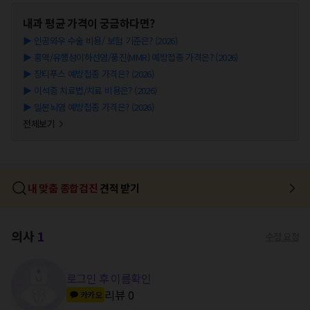
내과
평균 가격이 궁금하다면?
▶
인공와우 수술 비용/ 보험 기준은? (2026)
▶
홍역/유행성이하선염/풍진(MMR) 예방접종 가격은? (2026)
▶
장티푸스 예방접종 가격은? (2026)
▶
이석증 치료법/치료 비용은? (2026)
▶
일본뇌염 예방접종 가격은? (2026)
전체보기
내 맞춤 종합검진
견적 받기
의사
1
수정 요청
로그인 후 이름확인
리뷰
0
카카오