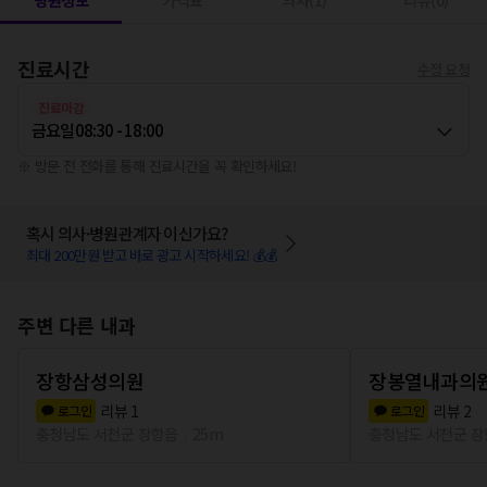
병원정보
가격표
의사(1)
리뷰(0)
진료시간
수정 요청
진료마감
금요일
08:30 - 18:00
※ 방문 전 전화를 통해 진료시간을 꼭 확인하세요!
혹시 의사·병원관계자 이신가요?
최대 200만원 받고 바로 광고 시작하세요! 💰💰
주변 다른 내과
장항삼성의원
장봉열내과의
리뷰
1
리뷰
2
로그인
로그인
충청남도 서천군 장항읍
25m
충청남도 서천군 