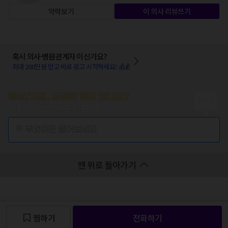
약력보기
이 의사 리뷰쓰기
혹시 의사·병원관계자 이신가요?
최대 200만원 받고 바로 광고 시작하세요! 💰💰
증상/치료, 궁금한 점이 있나요?
의사가 답변해 드려요!
💬 무엇이든 물어보세요
맨 위로 돌아가기
찜하기
전화하기
찜 목록보기
찜 목록보기