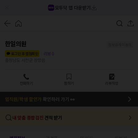
모두닥 앱 다운받기
한일의원
정보공개 미동의
리뷰
0
로그인 후 별점확인
충청남도 서천군 장항읍
전화하기
찜하기
리뷰작성
임직원/학생 할인가
확인하러 가기 👀
내 맞춤 종합검진
견적 받기