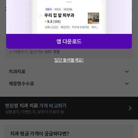
가격표
비급여/급여 진료란?
※
비급여 항목의 경우,
추가비용 등으로 실제 가격과 상이할 수 있으니, 정확
한 가격은 해당 의료기관에 직접 문의해주세요.
※
급여 항목의 경우,
건강보험심사평가원
에 고지되어 있는 급여 진료 기준 가
앱 다운로드
격입니다. (진료와 연관된 복합적인 비용이 추가되어, 병원마다 금액이 다르게
산정될 수 있는 점 참고 바랍니다.)
※ 이벤트가, 할인가는
VAT 포함
일단 둘러볼게요!
치과치료
제증명수수료
병원별
치과
치료
가격 비교하기
심평원가, 이벤트가, 모두닥 리뷰가 등
치과
평균 가격이 궁금하다면?