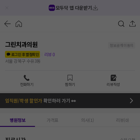
모두닥 앱 다운받기
그린치과의원
정보공개 미동의
리뷰
0
로그인 후 별점확인
서울 강북구 수유3동
전화하기
찜하기
리뷰작성
임직원/학생 할인가
확인하러 가기 👀
병원정보
가격표
의사(1)
리뷰(0)
진료시간
수정 요청