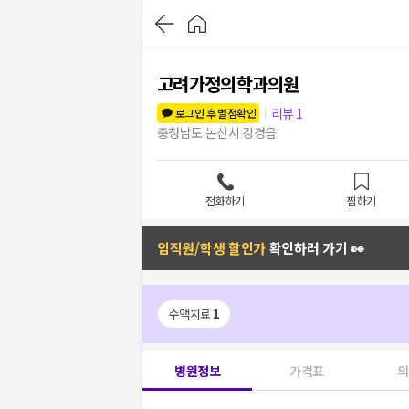
고려가정의학과의원
리뷰
1
로그인 후 별점확인
충청남도 논산시 강경읍
전화하기
찜하기
임직원/학생 할인가
확인하러 가기 👀
수액치료
1
병원정보
가격표
의