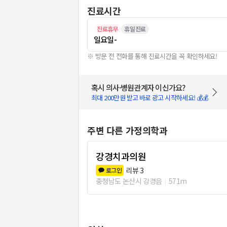
진료시간
진료휴무
휴일진료
일요일
-
※ 방문 전 전화를 통해 진료시간을 꼭 확인하세요!
혹시 의사·병원관계자 이신가요?
최대 200만원 받고 바로 광고 시작하세요! 💰💰
주변 다른 가정의학과
강경치과의원
리뷰
3
로그인
충청남도 논산시 강경읍
571m