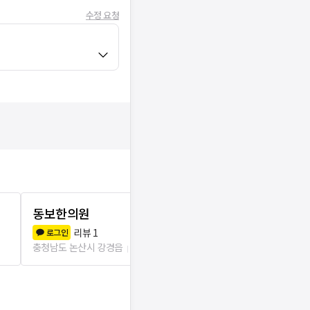
수정 요청
동보한의원
한사랑가정
리뷰
1
리뷰
0
로그인
로그인
충청남도 논산시 강경읍
630m
충청남도 논산시