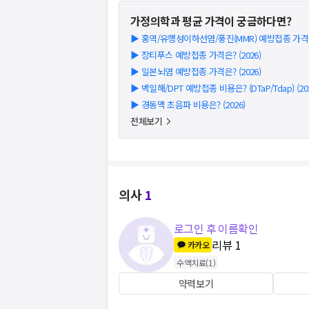
가정의학과
평균 가격이 궁금하다면?
▶
홍역/유행성이하선염/풍진(MMR) 예방접종 가격은?
▶
장티푸스 예방접종 가격은? (2026)
▶
일본뇌염 예방접종 가격은? (2026)
▶
백일해/DPT 예방접종 비용은? (DTaP/Tdap) (202
▶
경동맥 초음파 비용은? (2026)
전체보기
의사
1
로그인 후 이름확인
리뷰
1
카카오
수액치료
(
1
)
약력보기