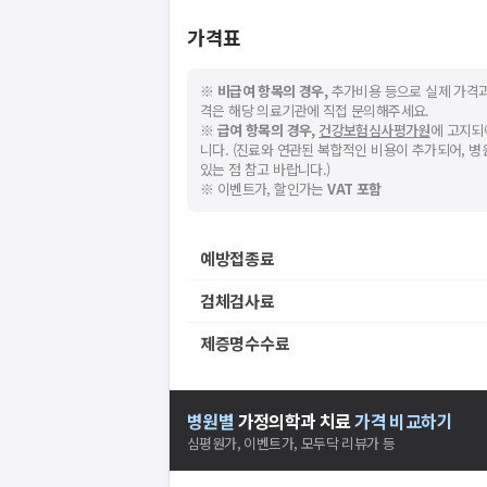
가격표
※
비급여 항목의 경우,
추가비용 등으로 실제 가격과
격은 해당 의료기관에 직접 문의해주세요.
※
급여 항목의 경우,
건강보험심사평가원
에 고지되
니다. (진료와 연관된 복합적인 비용이 추가되어, 
있는 점 참고 바랍니다.)
※ 이벤트가, 할인가는
VAT 포함
예방접종료
검체검사료
제증명수수료
병원별
가정의학과
치료
가격 비교하기
심평원가, 이벤트가, 모두닥 리뷰가 등