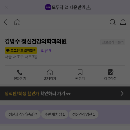
모두닥 앱 다운받기
김병수 정신건강의학과의원
정보공개 미동의
리뷰
9
로그인 후 별점확인
서울 서초구 서초3동
전화하기
홈페이지
찜하기
리뷰작성
임직원/학생 할인가
확인하러 가기 👀
정신과 상담(진료)
7
수면제 처방
1
정신건강검진
1