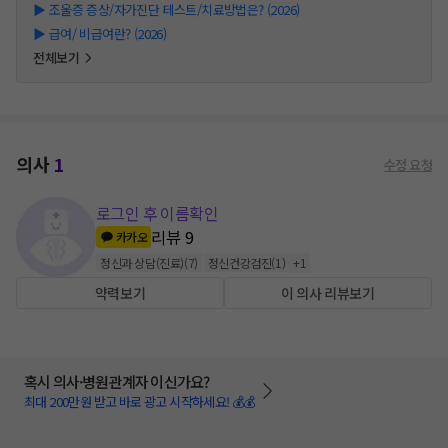
▶
조울증 증상/자가진단 테스트/치료방법은? (2026)
▶
급여/ 비급여란? (2026)
전체보기
의사
1
수정 요청
로그인 후 이름확인
리뷰
9
카카오
정신과 상담(진료)
(
7
)
정신건강검진
(
1
)
+
1
약력보기
이 의사 리뷰보기
혹시 의사·병원관계자 이신가요?
최대 200만원 받고 바로 광고 시작하세요! 💰💰