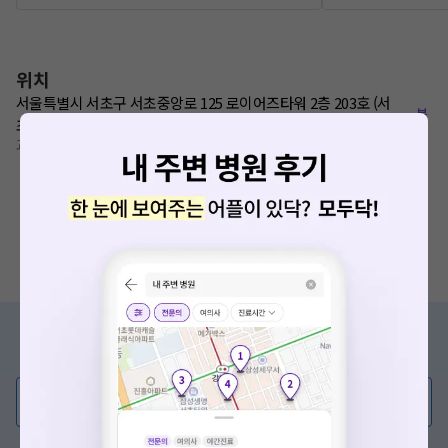
위치
서울특별시 서초구 서초중앙로 125 로이어즈타워 2층 203호 (서
복
초동)
사
교대역 8번출구 50m
증상/치료, 궁금한 점이 있나요?
의사가 직접 답해드려요!
💬 무엇이든 물어보세요
혹은, 의료상담 서비스에 다양한 게시글 보러가기