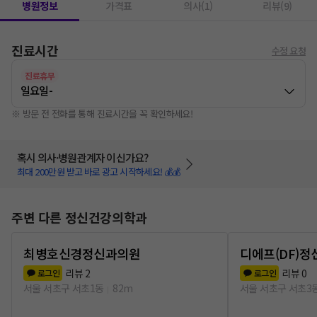
병원정보
가격표
의사(1)
리뷰(9)
진료시간
수정 요청
진료휴무
일요일
-
※ 방문 전 전화를 통해 진료시간을 꼭 확인하세요!
혹시 의사·병원관계자 이신가요?
최대 200만원 받고 바로 광고 시작하세요! 💰💰
주변 다른 정신건강의학과
최병호신경정신과의원
디에프(DF)
리뷰
2
리뷰
0
로그인
로그인
서울 서초구 서초1동
82m
서울 서초구 서초3