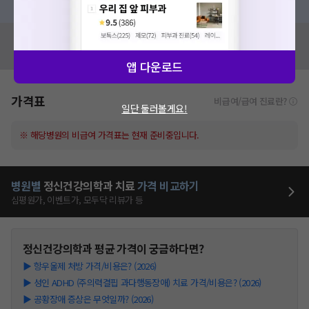
혹시 잘못된 병원정보가 있나요?
모두닥 팀에 알려주세요!
앱 다운로드
가격표
비급여/급여 진료란?
일단 둘러볼게요!
※ 해당병원의 비급여 가격표는 현재 준비중입니다.
병원별
정신건강의학과
치료
가격 비교하기
심평원가, 이벤트가, 모두닥 리뷰가 등
정신건강의학과
평균 가격이 궁금하다면?
▶
항우울제 처방 가격/비용은? (2026)
▶
성인 ADHD (주의력결핍 과다행동장애) 치료 가격/비용은? (2026)
▶
공황장애 증상은 무엇일까? (2026)