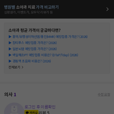
병원별
소아과
치료
가격 비교하기
심평원가, 이벤트가, 모두닥 리뷰가 등
소아과
평균 가격이 궁금하다면?
▶
홍역/유행성이하선염/풍진(MMR) 예방접종 가격은? (2026)
▶
장티푸스 예방접종 가격은? (2026)
▶
일본뇌염 예방접종 가격은? (2026)
▶
백일해/DPT 예방접종 비용은? (DTaP/Tdap) (2026)
▶
경동맥 초음파 비용은? (2026)
전체보기
의사
1
수정 요청
로그인 후 이름확인
리뷰
5
카카오