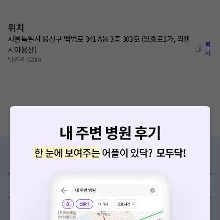
위치
서울특별시 용산구 백범로 341 A동 3층 303호 (원효로1가, 리첸
복
시아용산)
사
남영역 420m
증상/치료, 궁금한 점이 있나요?
의사가 직접 답해드려요!
💬 무엇이든 물어보세요
혹은, 의료상담 서비스에 다양한 게시글 보러가기