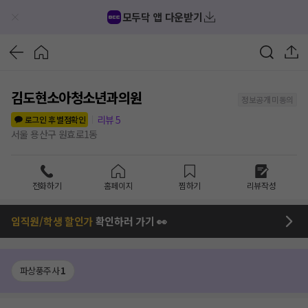
모두닥 앱 다운받기
김도현소아청소년과의원
정보공개 미동의
리뷰
5
로그인 후 별점확인
서울 용산구 원효로1동
전화하기
홈페이지
찜하기
리뷰작성
임직원/학생 할인가
확인하러 가기 👀
파상풍주사
1