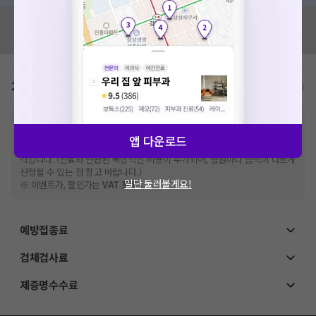
혹시 잘못된 병원정보가 있나요?
모두닥 팀에 알려주세요!
가격표
비급여/급여 진료란?
※
비급여 항목의 경우,
추가비용 등으로 실제 가격과 상이할 수 있으니, 정확
한 가격은 해당 의료기관에 직접 문의해주세요.
앱 다운로드
※
급여 항목의 경우,
건강보험심사평가원
에 고지되어 있는 급여 진료 기준 가
격입니다. (진료와 연관된 복합적인 비용이 추가되어, 병원마다 금액이 다르게
산정될 수 있는 점 참고 바랍니다.)
일단 둘러볼게요!
※ 이벤트가, 할인가는
VAT 포함
예방접종료
검체검사료
제증명수수료