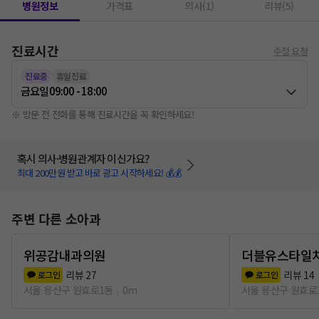
병원정보
가격표
의사(1)
리뷰(5)
진료시간
수정 요청
진료중
휴일진료
금요일
09:00 - 18:00
※ 방문 전 전화를 통해 진료시간을 꼭 확인하세요!
혹시 의사·병원관계자 이신가요?
최대 200만원 받고 바로 광고 시작하세요! 💰💰
주변 다른 소아과
위공감내과의원
더블유스타일
리뷰
27
리뷰
14
로그인
로그인
서울 용산구 원효로1동
0m
서울 용산구 원효로