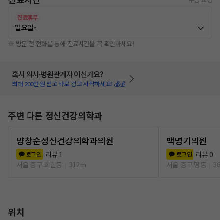
진료휴무
일요일
-
※ 방문 전 전화를 통해 진료시간을 꼭 확인하세요!
혹시 의사·병원관계자 이신가요?
최대 200만원 받고 바로 광고 시작하세요! 💰💰
주변 다른 정신건강의학과
양창순정신건강의학과의원
백명기의원
리뷰
1
리뷰
0
로그인
로그인
서울 중구 회현동
312m
서울 중구 명동
3
위치