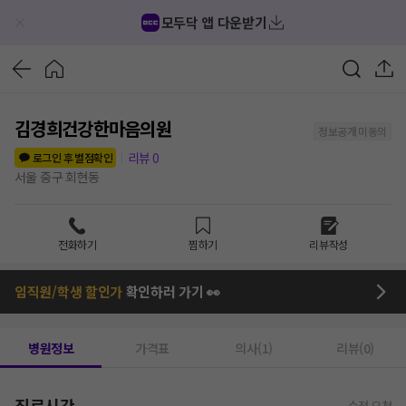
모두닥 앱 다운받기
김경희건강한마음의원
정보공개 미동의
리뷰
0
로그인 후 별점확인
서울 중구 회현동
전화하기
찜하기
리뷰작성
임직원/학생 할인가
확인하러 가기 👀
병원정보
가격표
의사(1)
리뷰(0)
진료시간
수정 요청