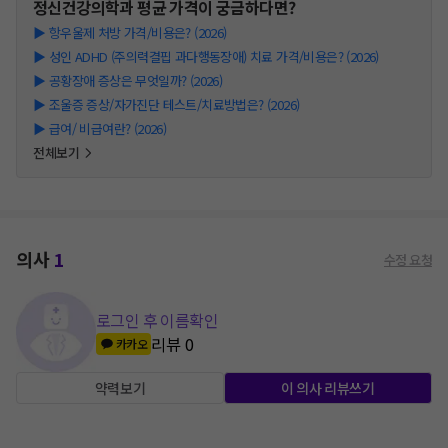
정신건강의학과
평균 가격이 궁금하다면?
▶
항우울제 처방 가격/비용은? (2026)
▶
성인 ADHD (주의력결핍 과다행동장애) 치료 가격/비용은? (2026)
▶
공황장애 증상은 무엇일까? (2026)
▶
조울증 증상/자가진단 테스트/치료방법은? (2026)
▶
급여/ 비급여란? (2026)
전체보기
의사
1
수정 요청
로그인 후 이름확인
리뷰
0
카카오
약력보기
이 의사 리뷰쓰기