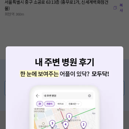
서울특별시 중구 소공로 63 13층 (충무로1가, 신세계백화점건
복
물)
사
회현역 360m
증상/치료, 궁금한 점이 있나요?
의사가 직접 답해드려요!
💬 무엇이든 물어보세요
혹은, 의료상담 서비스에 다양한 게시글 보러가기
혹시 잘못된 병원정보가 있나요?
모두닥 팀에 알려주세요!