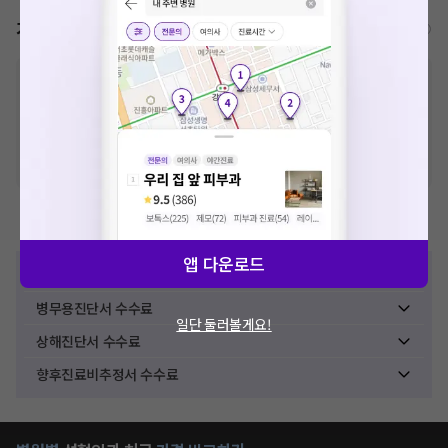
가격표
비급여/급여 진료란?
※
비급여 항목의 경우,
추가비용 등으로 실제 가격과 상이할 수 있으니, 정확
한 가격은 해당 의료기관에 직접 문의해주세요.
※
급여 항목의 경우,
건강보험심사평가원
에 고지되어 있는 급여 진료 기준 가
격입니다. (진료와 연관된 복합적인 비용이 추가되어, 병원마다 금액이 다르게
산정될 수 있는 점 참고 바랍니다.)
※ 이벤트가, 할인가는
VAT 포함
제증명수수료
앱 다운로드
진단서 수수료
병무용진단서 수수료
일단 둘러볼게요!
상해진단서 수수료
향후진료비추정서 수수료