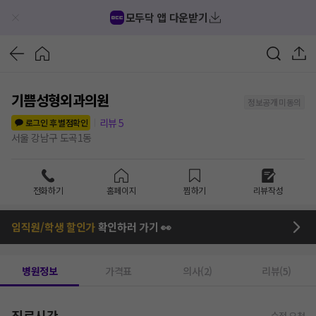
모두닥 앱 다운받기
기쁨성형외과의원
정보공개 미동의
리뷰
5
로그인 후 별점확인
서울 강남구 도곡1동
전화하기
홈페이지
찜하기
리뷰작성
임직원/학생 할인가
확인하러 가기 👀
병원정보
가격표
의사(2)
리뷰(5)
진료시간
수정 요청