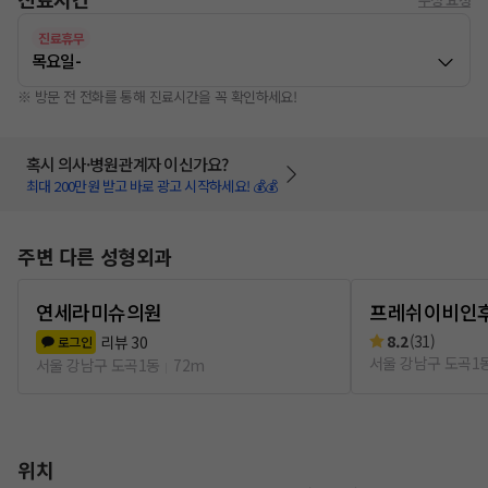
진료휴무
목요일
-
※ 방문 전 전화를 통해 진료시간을 꼭 확인하세요!
혹시 의사·병원관계자 이신가요?
최대 200만원 받고 바로 광고 시작하세요! 💰💰
주변 다른 성형외과
연세라미슈의원
프레쉬이비인
8.2
(
31
)
리뷰
30
로그인
서울 강남구 도곡1
서울 강남구 도곡1동
72m
위치