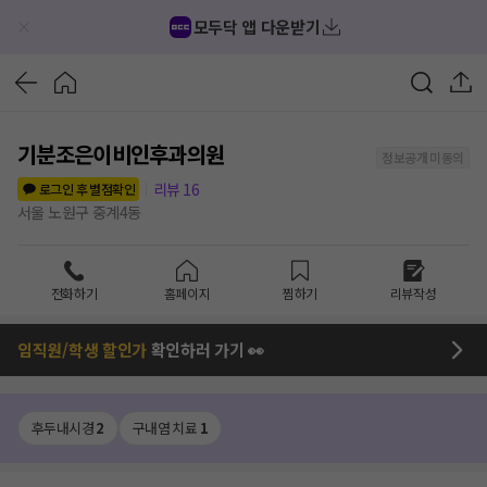
모두닥 앱 다운받기
기분조은이비인후과의원
정보공개 미동의
리뷰
16
로그인 후 별점확인
서울 노원구 중계4동
전화하기
홈페이지
찜하기
리뷰작성
임직원/학생 할인가
확인하러 가기 👀
후두내시경
2
구내염 치료
1