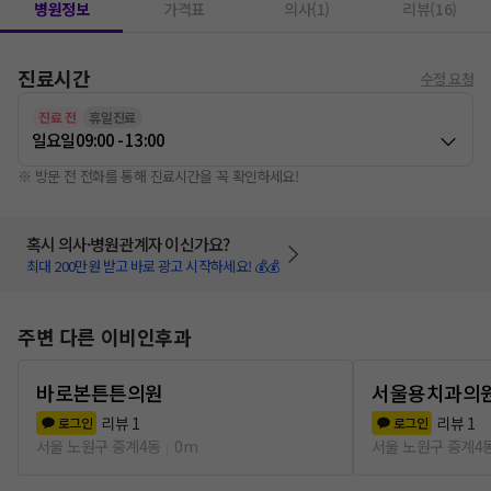
병원정보
가격표
의사(1)
리뷰(16)
진료시간
수정 요청
진료 전
휴일진료
일요일
09:00 - 13:00
※ 방문 전 전화를 통해 진료시간을 꼭 확인하세요!
혹시 의사·병원관계자 이신가요?
최대 200만원 받고 바로 광고 시작하세요! 💰💰
주변 다른 이비인후과
바로본튼튼의원
서울용치과의
리뷰
1
리뷰
1
로그인
로그인
서울 노원구 중계4동
0m
서울 노원구 중계4