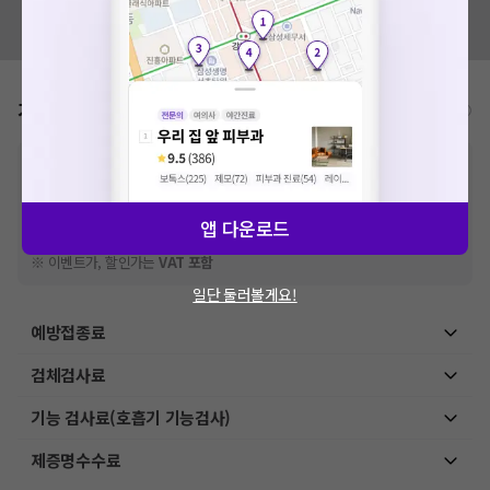
혹시 잘못된 병원정보가 있나요?
모두닥 팀에 알려주세요!
가격표
비급여/급여 진료란?
※
비급여 항목의 경우,
추가비용 등으로 실제 가격과 상이할 수 있으니, 정확
한 가격은 해당 의료기관에 직접 문의해주세요.
※
급여 항목의 경우,
건강보험심사평가원
에 고지되어 있는 급여 진료 기준 가
격입니다. (진료와 연관된 복합적인 비용이 추가되어, 병원마다 금액이 다르게
앱 다운로드
산정될 수 있는 점 참고 바랍니다.)
※ 이벤트가, 할인가는
VAT 포함
일단 둘러볼게요!
예방접종료
검체검사료
기능 검사료(호흡기 기능검사)
제증명수수료