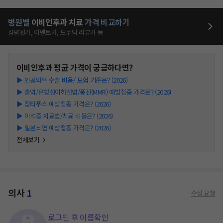
병원별
이비인후과
치료
가격 비교하기
심평원가, 이벤트가, 모두닥 리뷰가 등
이비인후과
평균 가격이 궁금하다면?
▶
인공와우 수술 비용/ 보험 기준은? (2026)
▶
홍역/유행성이하선염/풍진(MMR) 예방접종 가격은? (2026)
▶
장티푸스 예방접종 가격은? (2026)
▶
이석증 치료법/치료 비용은? (2026)
▶
일본뇌염 예방접종 가격은? (2026)
전체보기
의사
1
수정 요청
로그인 후 이름확인