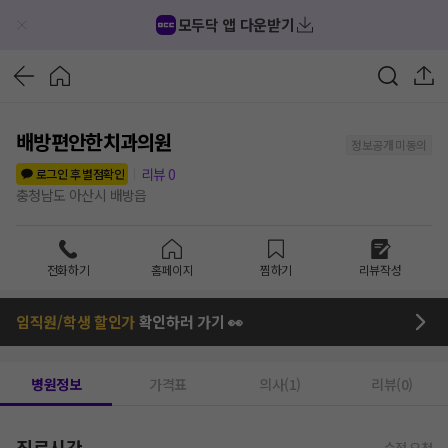
모두닥 앱 다운받기
배방편안한치과의원
정보공개 미동의
리뷰
0
로그인 후 별점확인
충청남도 아산시 배방읍
전화하기
홈페이지
찜하기
리뷰작성
임직원/학생 할인가
확인하러 가기 👀
병원정보
가격표
의사(1)
리뷰(0)
진료시간
수정 요청