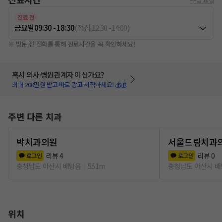
진료 전
금요일
09:30 - 18:30
(
점심
12:30
-
14:00
)
※ 방문 전 전화를 통해 진료시간을 꼭 확인하세요!
혹시 의사·병원관계자 이신가요?
최대 200만원 받고 바로 광고 시작하세요! 💰💰
주변 다른 치과
박치과의원
서울드림치과
리뷰
4
리뷰
0
로그인
로그인
충청남도 아산시 배방읍
551m
충청남도 아산시 
위치