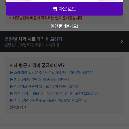
가격표
비급여/급여 진료란?
앱 다운로드
※ 해당병원의 비급여 가격표는 현재 준비중입니다.
일단 둘러볼게요!
병원별
치과
치료
가격 비교하기
심평원가, 이벤트가, 모두닥 리뷰가 등
치과
평균 가격이 궁금하다면?
▶
스케일링 알맞은 주기는? 얼마나 자주 해야 하나요? 😶
▶
치과 전문의/인정의의 종류와 의미는?
▶
신경치료 통증이 있나요? 많이 아픈가요? 😱
▶
레진 가격/비용은 얼마일까? (레진 인레이 포함) (2026) 🐶
▶
치과 전문과목별 주요 치료분야는 무엇이 있을까?
전체보기