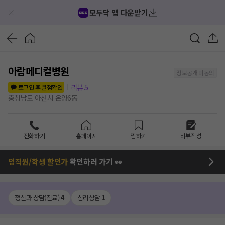
모두닥 앱 다운받기
아람메디컬병원
정보공개 미동의
리뷰
5
로그인 후 별점확인
충청남도 아산시 온양6동
전화하기
홈페이지
찜하기
리뷰작성
임직원/학생 할인가
확인하러 가기 👀
정신과 상담(진료)
4
심리상담
1