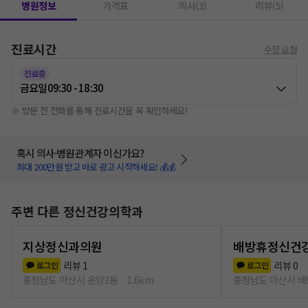
병원정보
가격표
의사(3)
리뷰(5)
진료시간
수정 요청
진료중
금요일
09:30 - 18:30
※ 방문 전 전화를 통해 진료시간을 꼭 확인하세요!
혹시 의사·병원관계자 이신가요?
최대 200만원 받고 바로 광고 시작하세요! 💰💰
주변 다른 정신건강의학과
지상정신과의원
배방휴정신건
리뷰
1
리뷰
0
로그인
로그인
충청남도 아산시 온양3동
1.6km
충청남도 아산시 