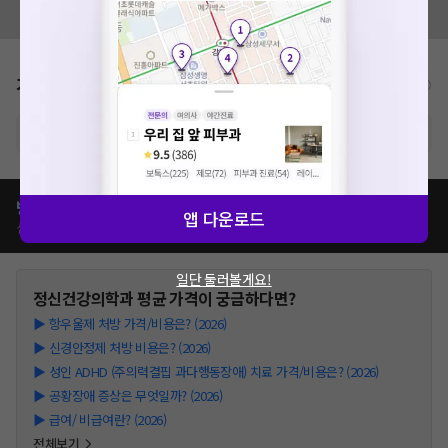
모두닥 팀에 알려주세요!
네트워크 또는 서버의 일시적인 오류로, 잠시 후 다시 시도해주
세요. 지속적으로 문제가 발생할 경우 모두닥 채널톡으로 문의
해주세요.
가격표
확인
비급여/급여 진료란?
※ 해당병원의 비급여 가격표는 현재 준비중입니다.
병원별
정신건강의학과
치료
가격 비교하기
앱 다운로드
심평원가, 이벤트가, 모두닥 리뷰가 등
일단 둘러볼게요!
정신건강의학과
평균 가격이 궁금하다면?
▶
항우울제 처방 가격/비용은? (2026)
▶
신경안정제 처방 비용은? (2026)
▶
성인 ADHD (주의력결핍 과다행동장애) 치료 가격/비용은? (2026)
▶
공황장애 증상은 무엇일까? (2026)
▶
급여/ 비급여란? (2026)
전체보기