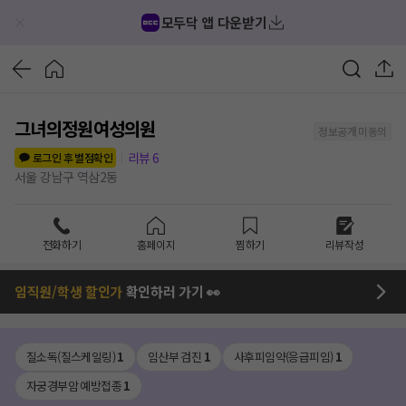
모두닥 앱 다운받기
그녀의정원여성의원
정보공개 미동의
리뷰
6
로그인 후 별점확인
서울 강남구 역삼2동
전화하기
홈페이지
찜하기
리뷰작성
임직원/학생 할인가
확인하러 가기 👀
질소독(질스케일링)
1
임산부 검진
1
사후피임약(응급피임)
1
자궁경부암 예방접종
1