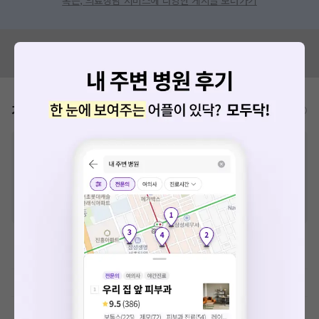
혹은, 의료상담 서비스에 다양한 게시글 보러가기
혹시 잘못된 병원정보가 있나요?
모두닥 팀에 알려주세요!
가격표
비급여/급여 진료란?
※
비급여 항목의 경우,
추가비용 등으로 실제 가격과 상이할 수 있으니, 정확
한 가격은 해당 의료기관에 직접 문의해주세요.
※
급여 항목의 경우,
건강보험심사평가원
에 고지되어 있는 급여 진료 기준 가
격입니다. (진료와 연관된 복합적인 비용이 추가되어, 병원마다 금액이 다르게
산정될 수 있는 점 참고 바랍니다.)
※ 이벤트가, 할인가는
VAT 포함
예방접종료
초음파 검사료(기본초음파)
초음파 검사료(진단초음파)