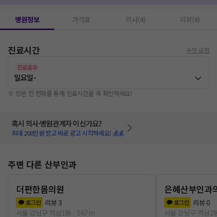
병원정보
가격표
의사(4)
리뷰(6)
진료시간
수정 요청
진료휴무
일요일
-
※ 방문 전 전화를 통해 진료시간을 꼭 확인하세요!
혹시 의사·병원관계자 이신가요?
최대 200만원 받고 바로 광고 시작하세요! 💰💰
주변 다른 산부인과
더편한몸의원
은혜산부인과
리뷰
3
리뷰
0
로그인
로그인
서울 강남구 역삼1동
567m
서울 강남구 역삼2