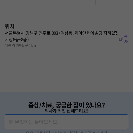
위치
서울특별시 강남구 언주로 303 (역삼동, 제이앤제이빌딩 지하2층,
복
지상6층~8층)
사
매봉역 2번출구 1km
증상/치료, 궁금한 점이 있나요?
의사가 직접 답해드려요!
💬 무엇이든 물어보세요