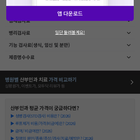
초음파 검사료(유도 초음파)
앱 다운로드
검체검사료
일단 둘러볼게요!
병리검사료
기능 검사료(생식, 임신 및 분만)
제증명수수료
병원별
산부인과
치료
가격 비교하기
심평원가, 이벤트가, 모두닥 리뷰가 등
산부인과
평균 가격이 궁금하다면?
▶
성병검사(STD검사) 비용은? (2026)
▶
루프제거 비용/가격(비급여)은? (2026)
▶
급여/ 비급여란? (2026)
▶
질염의 원인/종류/증상/검사/치료/예방은? (2026)