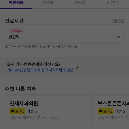
병원정보
가격표
의사(1)
리뷰(4)
진료시간
수정 요청
진료휴무
일요일
-
※ 방문 전 전화를 통해 진료시간을 꼭 확인하세요!
혹시 의사·병원관계자 이신가요?
최대 200만원 받고 바로 광고 시작하세요! 💰💰
주변 다른 치과
연세치과의원
보스톤튼튼치
리뷰
5
리뷰
6
로그인
로그인
서울 동대문구 휘경2동
31m
서울 동대문구 휘경