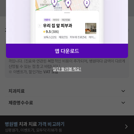
혹시 잘못된 병원정보가 있나요?
모두닥 팀에 알려주세요!
가격표
비급여/급여 진료란?
※
비급여 항목의 경우,
추가비용 등으로 실제 가격과 상이할 수 있으니, 정확
앱 다운로드
한 가격은 해당 의료기관에 직접 문의해주세요.
※
급여 항목의 경우,
건강보험심사평가원
에 고지되어 있는 급여 진료 기준 가
격입니다. (진료와 연관된 복합적인 비용이 추가되어, 병원마다 금액이 다르게
산정될 수 있는 점 참고 바랍니다.)
일단 둘러볼게요!
※ 이벤트가, 할인가는
VAT 포함
치과치료
제증명수수료
병원별
치과
치료
가격 비교하기
심평원가, 이벤트가, 모두닥 리뷰가 등