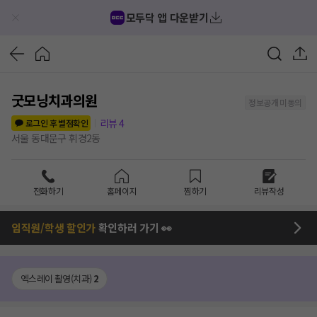
모두닥 앱 다운받기
굿모닝치과의원
정보공개 미동의
리뷰
4
로그인 후 별점확인
서울 동대문구 휘경2동
전화하기
홈페이지
찜하기
리뷰작성
임직원/학생 할인가
확인하러 가기 👀
엑스레이 촬영(치과)
2