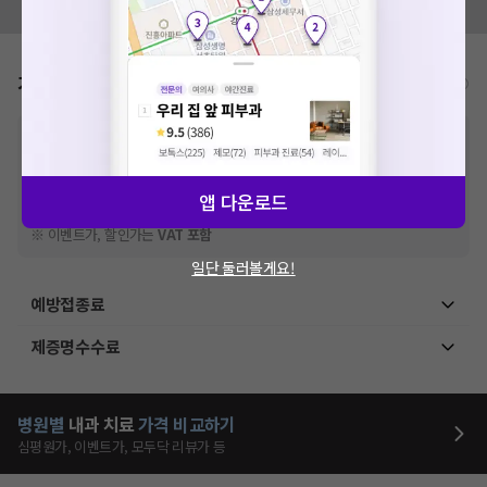
모두닥 팀에 알려주세요!
가격표
비급여/급여 진료란?
※
비급여 항목의 경우,
추가비용 등으로 실제 가격과 상이할 수 있으니, 정확
한 가격은 해당 의료기관에 직접 문의해주세요.
※
급여 항목의 경우,
건강보험심사평가원
에 고지되어 있는 급여 진료 기준 가
격입니다. (진료와 연관된 복합적인 비용이 추가되어, 병원마다 금액이 다르게
앱 다운로드
산정될 수 있는 점 참고 바랍니다.)
※ 이벤트가, 할인가는
VAT 포함
일단 둘러볼게요!
예방접종료
제증명수수료
병원별
내과
치료
가격 비교하기
심평원가, 이벤트가, 모두닥 리뷰가 등