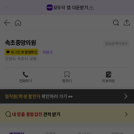
모두닥 앱 다운받기
속초중앙의원
정보공개 미동의
리뷰
0
로그인 후 별점확인
강원도 속초시 교동
전화하기
찜하기
리뷰작성
임직원/학생 할인가
확인하러 가기 👀
내 맞춤 종합검진
견적 받기