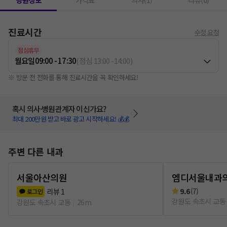
병원정보
가격표
의사(1)
리뷰(0)
진료시간
수정 요청
점심휴무
월요일
09:00 - 17:30
(
점심
13:00
-
14:00
)
※ 방문 전 전화를 통해 진료시간을 꼭 확인하세요!
혹시 의사·병원관계자 이신가요?
최대 200만원 받고 바로 광고 시작하세요! 💰💰
주변 다른 내과
서울아산의원
엠디서울내과
9.6
(
7
)
리뷰
1
로그인
강원도 속초시 교동
강원도 속초시 교동
26m