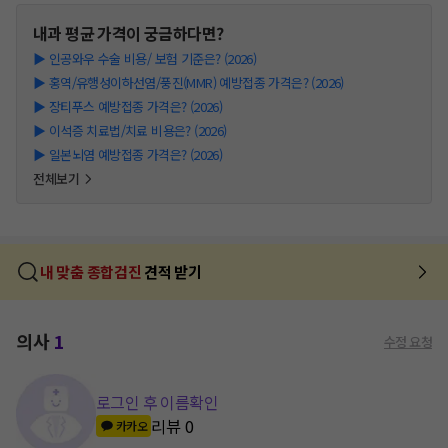
내과
평균 가격이 궁금하다면?
▶
인공와우 수술 비용/ 보험 기준은? (2026)
▶
홍역/유행성이하선염/풍진(MMR) 예방접종 가격은? (2026)
▶
장티푸스 예방접종 가격은? (2026)
▶
이석증 치료법/치료 비용은? (2026)
▶
일본뇌염 예방접종 가격은? (2026)
전체보기
내 맞춤 종합검진
견적 받기
의사
1
수정 요청
로그인 후 이름확인
리뷰
0
카카오