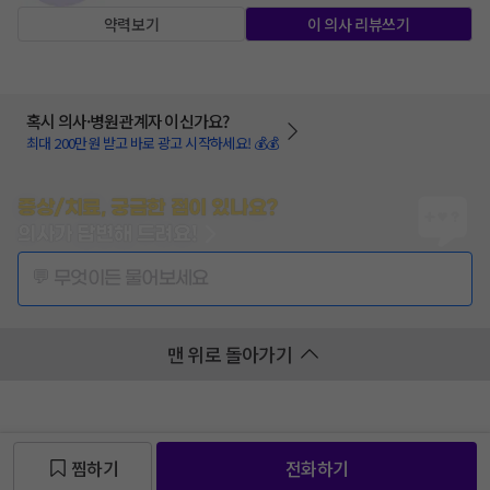
약력보기
이 의사 리뷰쓰기
혹시 의사·병원관계자 이신가요?
최대 200만원 받고 바로 광고 시작하세요! 💰💰
증상/치료, 궁금한 점이 있나요?
의사가 답변해 드려요!
💬 무엇이든 물어보세요
맨 위로 돌아가기
찜하기
전화하기
찜 목록보기
찜 목록보기