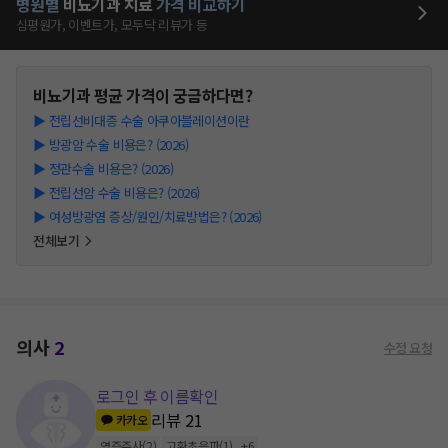
병원별
비뇨기과
치료
가격 비교하기
심평원가, 이벤트가, 모두닥 리뷰가 등
비뇨기과
평균 가격이 궁금하다면?
▶
전립선비대증 수술 아쿠아블레이션이란
▶
방광암 수술 비용은? (2026)
▶
정관수술 비용은? (2026)
▶
전립선암 수술 비용은? (2026)
▶
여성방광염 증상/원인/치료방법은? (2026)
전체보기
의사
2
수정 요청
로그인 후 이름확인
리뷰
21
카카오
염증주사
(
2
)
고환초음파
(
1
)
+
6