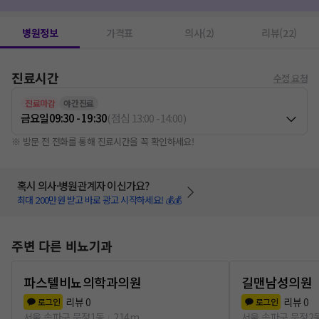
정관수술
1
초음파촬영
1
병원정보
가격표
의사(2)
리뷰(22)
진료시간
수정 요청
진료마감
야간진료
금요일
09:30 - 19:30
(
점심
13:00
-
14:00
)
※ 방문 전 전화를 통해 진료시간을 꼭 확인하세요!
혹시 의사·병원관계자 이신가요?
최대 200만원 받고 바로 광고 시작하세요! 💰💰
주변 다른 비뇨기과
파스텔비뇨의학과의원
길맨남성의원
리뷰
0
리뷰
0
로그인
로그인
서울 송파구 문정1동
214m
서울 송파구 문정2