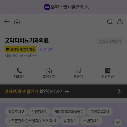
모두닥 앱 다운받기
굿닥터비뇨기과의원
정보공개 미동의
리뷰
22
로그인 후 별점확인
서울 송파구 문정2동
전화하기
홈페이지
찜하기
리뷰작성
임직원/학생 할인가
확인하러 가기 👀
염증주사
2
산전검사
1
체외충격파쇄석술
1
고환초음파
1
호르몬검사(산부인과/비뇨기과)
1
방광경
1
소변검사
1