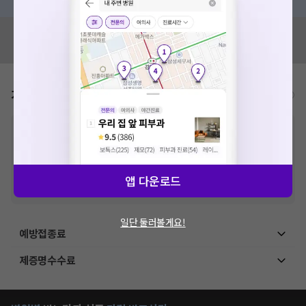
혹시 잘못된 병원정보가 있나요?
모두닥 팀에 알려주세요!
가격표
비급여/급여 진료란?
※
비급여 항목의 경우,
추가비용 등으로 실제 가격과 상이할 수 있으니, 정확
한 가격은 해당 의료기관에 직접 문의해주세요.
※
급여 항목의 경우,
건강보험심사평가원
에 고지되어 있는 급여 진료 기준 가
격입니다. (진료와 연관된 복합적인 비용이 추가되어, 병원마다 금액이 다르게
산정될 수 있는 점 참고 바랍니다.)
앱 다운로드
※ 이벤트가, 할인가는
VAT 포함
일단 둘러볼게요!
예방접종료
제증명수수료