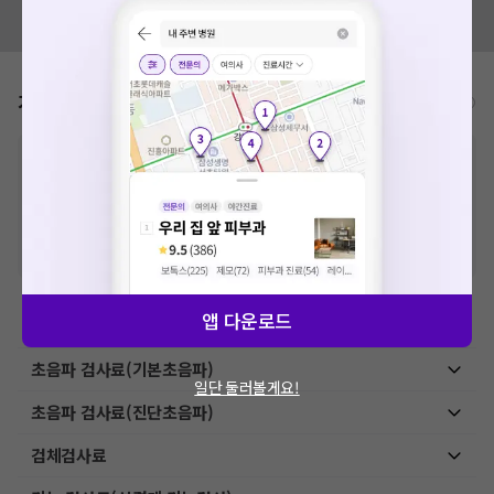
혹시 잘못된 병원정보가 있나요?
모두닥 팀에 알려주세요!
가격표
비급여/급여 진료란?
※
비급여 항목의 경우,
추가비용 등으로 실제 가격과 상이할 수 있으니, 정확
한 가격은 해당 의료기관에 직접 문의해주세요.
※
급여 항목의 경우,
건강보험심사평가원
에 고지되어 있는 급여 진료 기준 가
격입니다. (진료와 연관된 복합적인 비용이 추가되어, 병원마다 금액이 다르게
산정될 수 있는 점 참고 바랍니다.)
※ 이벤트가, 할인가는
VAT 포함
앱 다운로드
예방접종료
초음파 검사료(기본초음파)
일단 둘러볼게요!
초음파 검사료(진단초음파)
검체검사료