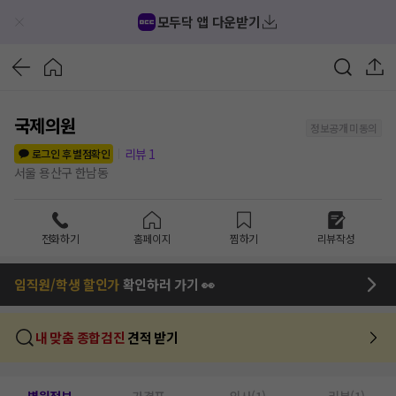
모두닥 앱 다운받기
국제의원
정보공개 미동의
리뷰
1
로그인 후 별점확인
서울 용산구 한남동
전화하기
홈페이지
찜하기
리뷰작성
임직원/학생 할인가
확인하러 가기 👀
내 맞춤 종합검진
견적 받기