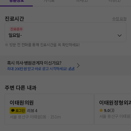
병원정보
가격표
의사(1)
리뷰(1)
진료시간
수정 요청
진료휴무
일요일
-
※ 방문 전 전화를 통해 진료시간을 꼭 확인하세요!
혹시 의사·병원관계자 이신가요?
최대 200만원 받고 바로 광고 시작하세요! 💰💰
주변 다른 내과
이태원의원
이태원정형외
9.0
(
3
)
리뷰
4
로그인
서울 용산구 이태원
서울 용산구 이태원1동
151m