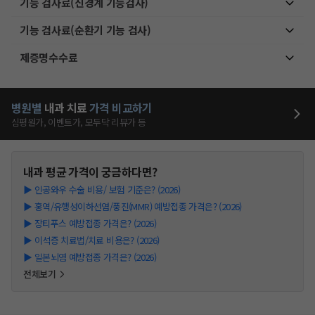
기능 검사료(신경계 기능검사)
기능 검사료(순환기 기능 검사)
제증명수수료
병원별
내과
치료
가격 비교하기
심평원가, 이벤트가, 모두닥 리뷰가 등
내과
평균 가격이 궁금하다면?
▶
인공와우 수술 비용/ 보험 기준은? (2026)
▶
홍역/유행성이하선염/풍진(MMR) 예방접종 가격은? (2026)
▶
장티푸스 예방접종 가격은? (2026)
▶
이석증 치료법/치료 비용은? (2026)
▶
일본뇌염 예방접종 가격은? (2026)
전체보기