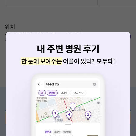
위치
서울특별시 구로구 구로중앙로 57 (구로동)
복사
대림역 4번출구 460m
증상/치료, 궁금한 점이 있나요?
의사가 직접 답해드려요!
💬 무엇이든 물어보세요
혹은, 의료상담 서비스에 다양한 게시글 보러가기