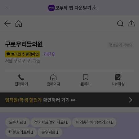
모두닥 앱 다운받기
구로우리들의원
정보공개 미동의
리뷰
8
로그인 후 별점확인
서울 구로구 구로2동
전화하기
홈페이지
찜하기
리뷰작성
임직원/학생 할인가
확인하러 가기 👀
도수치료
3
전기치료(물리치료)
1
체외충격파(정형외과)
1
더블로리프팅
1
온열치료
1