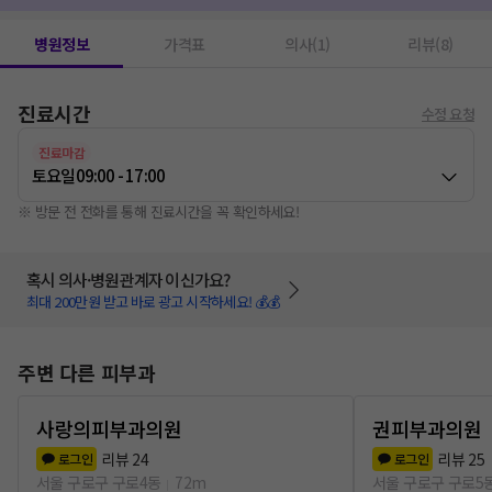
병원정보
가격표
의사(1)
리뷰(8)
진료시간
수정 요청
진료마감
토요일
09:00 - 17:00
※ 방문 전 전화를 통해 진료시간을 꼭 확인하세요!
혹시 의사·병원관계자 이신가요?
최대 200만원 받고 바로 광고 시작하세요! 💰💰
주변 다른 피부과
사랑의피부과의원
권피부과의원
리뷰
24
리뷰
25
로그인
로그인
서울 구로구 구로4동
72m
서울 구로구 구로5