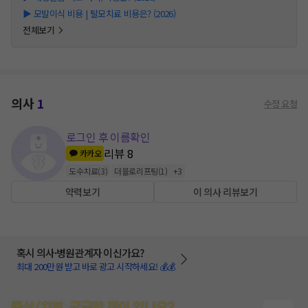
▶
모발이식 비용 | 탈모치료 비용은? (2026)
전체보기
의사
1
수정 요청
로그인 후 이름확인
리뷰
8
카카오
도수치료
(
3
)
더블로리프팅
(
1
)
+
3
약력보기
이 의사 리뷰보기
혹시 의사·병원관계자 이신가요?
최대 200만원 받고 바로 광고 시작하세요! 💰💰
증상/치료, 궁금한 점이 있나요?