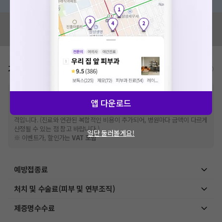
혹시 잘못된 병원정보가 있나요?
모두닥 팀에 알려주세요!
가격표
비급여/급여 진료란?
※
비급여 항목의 경우,
추가비용 등으로 실제 가격과 상이할 수 있으니, 정확
앱 다운로드
한 가격은 해당 의료기관에 직접 문의해주세요.
※
급여 항목의 경우,
건강보험심사평가원
에 고지되어 있는 급여 진료 기준 가
격입니다. (진료와 연관된 복합적인 비용이 추가되어, 병원마다 금액이 다르게
산정될 수 있는 점 참고 바랍니다.)
일단 둘러볼게요!
※ 이벤트가, 할인가는
VAT 포함
예방접종료
처치 및 수술료(피부 및 연부조직)
제증명수수료