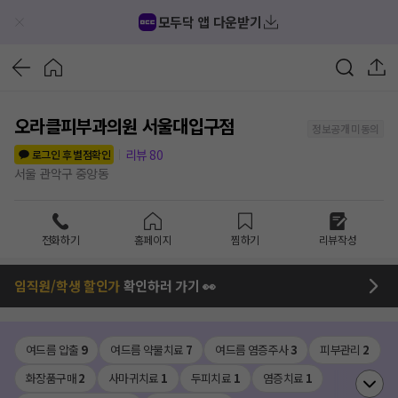
모두닥 앱 다운받기
오라클피부과의원 서울대입구점
정보공개 미동의
리뷰
80
로그인 후 별점확인
서울 관악구 중앙동
전화하기
홈페이지
찜하기
리뷰작성
임직원/학생 할인가
확인하러 가기 👀
여드름 압출
9
여드름 약물치료
7
여드름 염증주사
3
피부관리
2
화장품구매
2
사마귀치료
1
두피치료
1
염증치료
1