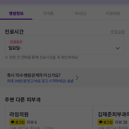
레이저치료(물리치료)
1
알레르기검사
1
병원정보
가격표
의사(1)
리뷰(80)
진료시간
수정 요청
진료휴무
일요일
-
※ 방문 전 전화를 통해 진료시간을 꼭 확인하세요!
혹시 의사·병원관계자 이신가요?
최대 200만원 받고 바로 광고 시작하세요! 💰💰
주변 다른 피부과
라임의원
김재준피부과
리뷰
6
리뷰
28
로그인
로그인
서울 관악구 중앙동
126m
서울 관악구 중앙동