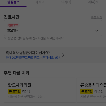
병원정보
가격표
의사(3)
리뷰(7)
진료시간
수정 요청
진료휴무
일요일
-
※ 방문 전 전화를 통해 진료시간을 꼭 확인하세요!
혹시 의사·병원관계자 이신가요?
최대 200만원 받고 바로 광고 시작하세요! 💰💰
주변 다른 치과
한도치과의원
류승용치과의
리뷰
2
리뷰
1
로그인
로그인
서울 광진구 구의2동
26m
서울 광진구 구의2