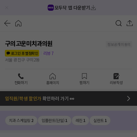
모두닥 앱 다운받기
구의고운미치과의원
정보공개 미동의
리뷰
7
로그인 후 별점확인
서울 광진구 구의2동
전화하기
홈페이지
찜하기
리뷰작성
임직원/학생 할인가
확인하러 가기 👀
치과 스케일링
2
임플란트(단일)
1
레진
1
실란트
1