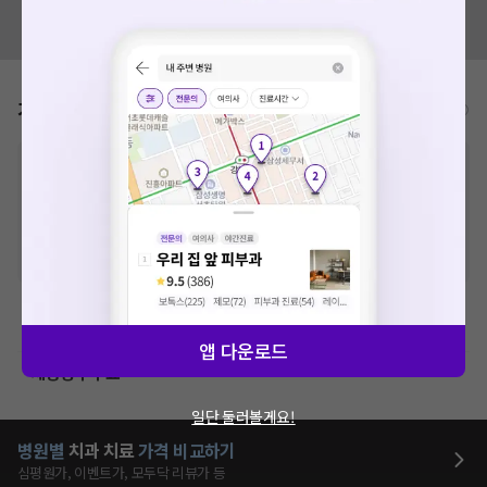
혹시 잘못된 병원정보가 있나요?
모두닥 팀에 알려주세요!
가격표
비급여/급여 진료란?
※
비급여 항목의 경우,
추가비용 등으로 실제 가격과 상이할 수 있으니, 정확
한 가격은 해당 의료기관에 직접 문의해주세요.
※
급여 항목의 경우,
건강보험심사평가원
에 고지되어 있는 급여 진료 기준 가
격입니다. (진료와 연관된 복합적인 비용이 추가되어, 병원마다 금액이 다르게
산정될 수 있는 점 참고 바랍니다.)
※ 이벤트가, 할인가는
VAT 포함
치과치료
앱 다운로드
제증명수수료
일단 둘러볼게요!
병원별
치과
치료
가격 비교하기
심평원가, 이벤트가, 모두닥 리뷰가 등