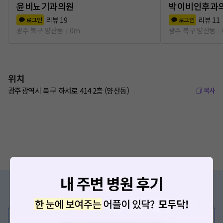
윤비뇨기과의원
박이비인후과
리뷰
19
리뷰
11
로그인
로그인
광주 북구 양산동
0m
광주 북구 양산동
위치
광주광역시 북구 하서로 414 2층 (양산동)
복사
증상/치료, 궁금한 점이 있나요?
의사가 직접 답해드려요!
💬 무엇이든 물어보세요