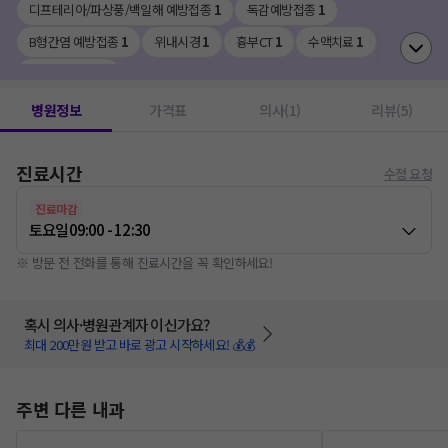
디프테리아/파상풍/백일해 예방접종
1
독감예방접종
1
B형간염 예방접종
1
위내시경
1
흉부CT
1
수액치료
1
BCG예방접종
1
병원정보
가격표
의사(1)
리뷰(5)
진료시간
수정 요청
진료마감
토요일
09:00 - 12:30
※ 방문 전 전화를 통해 진료시간을 꼭 확인하세요!
혹시 의사·병원관계자 이신가요?
최대 200만원 받고 바로 광고 시작하세요! 💰💰
주변 다른 내과