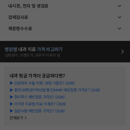
내시경, 천자 및 생검료
검체검사료
제증명수수료
병원별
내과
치료
가격 비교하기
심평원가, 이벤트가, 모두닥 리뷰가 등
내과
평균 가격이 궁금하다면?
▶
인공와우 수술 비용/ 보험 기준은? (2026)
▶
홍역/유행성이하선염/풍진(MMR) 예방접종 가격은? (2026)
▶
장티푸스 예방접종 가격은? (2026)
▶
이석증 치료법/치료 비용은? (2026)
▶
일본뇌염 예방접종 가격은? (2026)
전체보기