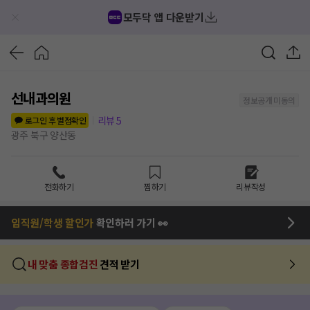
모두닥 앱 다운받기
선내과의원
정보공개 미동의
리뷰
5
로그인 후 별점확인
광주 북구 양산동
전화하기
찜하기
리뷰작성
임직원/학생 할인가
확인하러 가기 👀
내 맞춤 종합검진
견적 받기