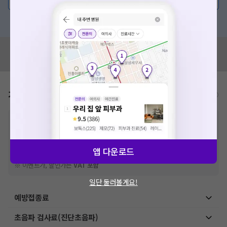
혹은, 의료상담 서비스에 다양한 게시글 보러가기
혹시 잘못된 병원정보가 있나요?
모두닥 팀에 알려주세요!
가격표
비급여/급여 진료란?
※
비급여 항목의 경우,
추가비용 등으로 실제 가격과 상이할 수 있으니, 정확
한 가격은 해당 의료기관에 직접 문의해주세요.
※
급여 항목의 경우,
건강보험심사평가원
에 고지되어 있는 급여 진료 기준 가
격입니다. (진료와 연관된 복합적인 비용이 추가되어, 병원마다 금액이 다르게
앱 다운로드
산정될 수 있는 점 참고 바랍니다.)
※ 이벤트가, 할인가는
VAT 포함
일단 둘러볼게요!
예방접종료
초음파 검사료(진단초음파)