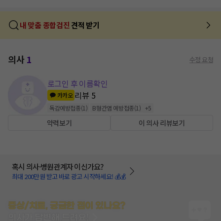
내 맞춤 종합검진
견적 받기
의사
1
수정 요청
로그인 후 이름확인
리뷰
5
카카오
독감예방접종
(
1
)
B형간염 예방접종
(
1
)
+
5
약력보기
이 의사 리뷰보기
혹시 의사·병원관계자 이신가요?
최대 200만원 받고 바로 광고 시작하세요! 💰💰
증상/치료, 궁금한 점이 있나요?
의사가 답변해 드려요!