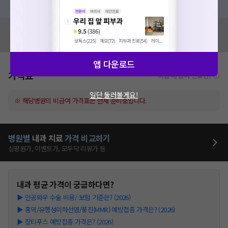
혹시 잘못된 병원정보가 있나요?
모두닥 팀에 알려주세요!
앱 다운로드
가격표
비급여/급여 진료란?
일단 둘러볼게요!
※ 해당병원의 비급여 가격표는 현재 준비중입니다.
병원별
내과
치료
가격 비교하기
심평원가, 이벤트가, 모두닥 리뷰가 등
내과
평균 가격이 궁금하다면?
▶
인공와우 수술 비용/ 보험 기준은? (2026)
▶
홍역/유행성이하선염/풍진(MMR) 예방접종 가격은? (2026)
▶
장티푸스 예방접종 가격은? (2026)