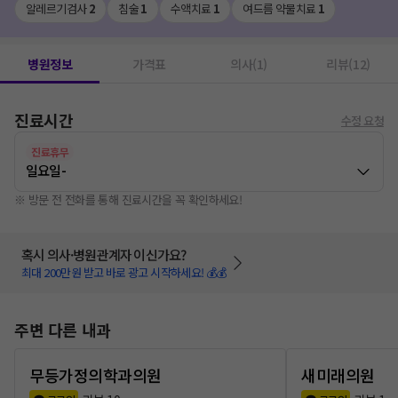
알레르기검사
2
침술
1
수액치료
1
여드름 약물치료
1
병원정보
가격표
의사(1)
리뷰(12)
진료시간
수정 요청
진료휴무
일요일
-
※ 방문 전 전화를 통해 진료시간을 꼭 확인하세요!
혹시 의사·병원관계자 이신가요?
최대 200만원 받고 바로 광고 시작하세요! 💰💰
주변 다른 내과
무등가정의학과의원
새미래의원