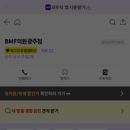
모두닥 앱 다운받기
BMF의원광주점
정보공개 미동의
리뷰
12
로그인 후 별점확인
광주 남구 주월2동
전화하기
찜하기
리뷰작성
임직원/학생 할인가
확인하러 가기 👀
내 맞춤 종합검진
견적 받기