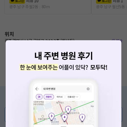
리뷰
10
리뷰
1
로그인
로그인
광주 남구 주월2동
80m
광주 남구 월산5동
위치
광주광역시 남구 군분로 34 2,3층 (월산동)
복사
증상/치료, 궁금한 점이 있나요?
의사가 직접 답해드려요!
💬 무엇이든 물어보세요
혹은, 의료상담 서비스에 다양한 게시글 보러가기