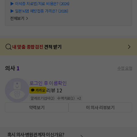
▶
이석증 치료법/치료 비용은? (2026)
▶
일본뇌염 예방접종 가격은? (2026)
전체보기
내 맞춤 종합검진
견적 받기
의사
1
수정 요청
로그인 후 이름확인
리뷰
12
카카오
알레르기검사
(
2
)
수액치료
(
1
)
+
2
약력보기
이 의사 리뷰보기
혹시 의사·병원관계자 이신가요?