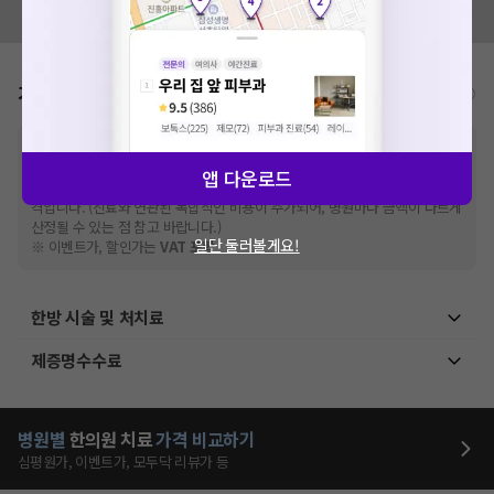
모두닥 팀에 알려주세요!
가격표
비급여/급여 진료란?
※
비급여 항목의 경우,
추가비용 등으로 실제 가격과 상이할 수 있으니, 정확
한 가격은 해당 의료기관에 직접 문의해주세요.
앱 다운로드
※
급여 항목의 경우,
건강보험심사평가원
에 고지되어 있는 급여 진료 기준 가
격입니다. (진료와 연관된 복합적인 비용이 추가되어, 병원마다 금액이 다르게
산정될 수 있는 점 참고 바랍니다.)
일단 둘러볼게요!
※ 이벤트가, 할인가는
VAT 포함
한방 시술 및 처치료
제증명수수료
병원별
한의원
치료
가격 비교하기
심평원가, 이벤트가, 모두닥 리뷰가 등