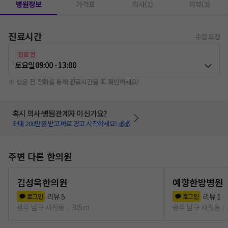
병원정보
가격표
의사(1)
리뷰(3)
진료시간
수정 요청
진료 전
토요일
09:00 - 13:00
※ 방문 전 전화를 통해 진료시간을 꼭 확인하세요!
혹시 의사·병원관계자 이신가요?
최대 200만원 받고 바로 광고 시작하세요! 💰💰
주변 다른 한의원
김성욱한의원
예향한방병원
리뷰
5
리뷰
1
로그인
로그인
광주 남구 사직동
305m
광주 남구 사직동