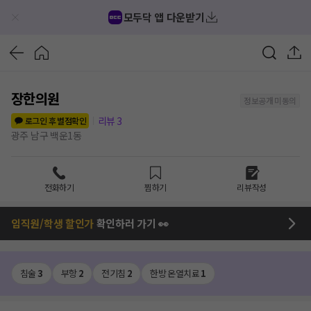
모두닥 앱 다운받기
장한의원
정보공개 미동의
리뷰
3
로그인 후 별점확인
광주 남구 백운1동
전화하기
찜하기
리뷰작성
임직원/학생 할인가
확인하러 가기 👀
침술
3
부항
2
전기침
2
한방 온열치료
1