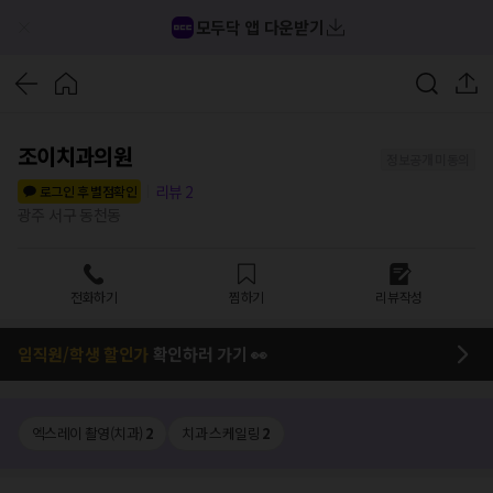
모두닥 앱 다운받기
조이치과의원
정보공개 미동의
리뷰
2
로그인 후 별점확인
광주 서구 동천동
전화하기
찜하기
리뷰작성
임직원/학생 할인가
확인하러 가기 👀
엑스레이 촬영(치과)
2
치과 스케일링
2