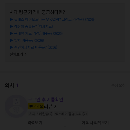
치과
평균 가격이 궁금하다면?
▶
글래스 아이오노머는 무엇일까? 그리고 가격은? (2026)
▶
레진의 종류는? (치과치료)
▶
구내염 치료 가격/비용은? (2026)
▶
발치 비용은? (2026)
▶
수면치과치료 비용은? (2026)
전체보기
의사
1
수정 요청
로그인 후 이름확인
리뷰
2
카카오
치과 스케일링
(
2
)
엑스레이 촬영(치과)
(
2
)
약력보기
이 의사 리뷰보기