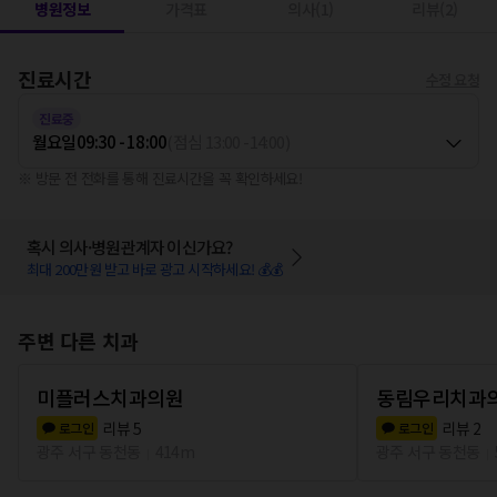
병원정보
가격표
의사(1)
리뷰(2)
진료시간
수정 요청
진료중
월요일
09:30 - 18:00
(
점심
13:00
-
14:00
)
※ 방문 전 전화를 통해 진료시간을 꼭 확인하세요!
혹시 의사·병원관계자 이신가요?
최대 200만원 받고 바로 광고 시작하세요! 💰💰
주변 다른 치과
미플러스치과의원
동림우리치과
리뷰
5
리뷰
2
로그인
로그인
광주 서구 동천동
414m
광주 서구 동천동