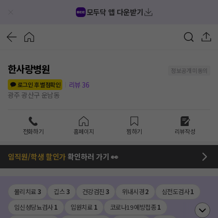
모두닥 앱 다운받기
한사랑병원
정보공개 미동의
리뷰
36
로그인 후 별점확인
광주 광산구 운남동
전화하기
홈페이지
찜하기
리뷰작성
임직원/학생 할인가
확인하러 가기 👀
물리치료
3
깁스
3
건강검진
3
위내시경
2
심전도검사
1
임신성당뇨검사
1
입원치료
1
코로나19 예방접종
1