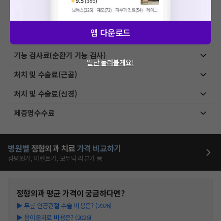
상급병실료
앱 다운로드
검체검사료
기능 검사료(순환기 기능 검사)
일단 둘러볼게요!
처치 및 수술료(근골)
처치 및 수술료(신경)
제증명수수료
병원별
정형외과
치료
가격 비교하기
심평원가, 이벤트가, 모두닥 리뷰가 등
정형외과
평균 가격이 궁금하다면?
▶
무릎 인공관절 수술 비용은? (2026)
▶
음이온치료 비용은? (2026)