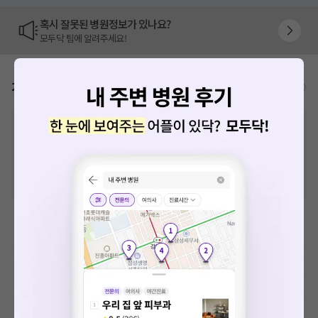
혹시 잘못된 병원정보가 있나요?
모두닥 팀에 알려주세요!
가격표
비급여/급여 진료란?
※
비급여 항목의 경우,
추가비용 등으로 실제 가격과 상이할 수 있으니, 정확
한 가격은 해당 의료기관에 직접 문의해주세요.
※
급여 항목의 경우,
건강보험심사평가원
에 고지되어 있는 급여 진료 기준 가
격입니다. (진료와 연관된 복합적인 비용이 추가되어, 병원마다 금액이 다르게
산정될 수 있는 점 참고 바랍니다.)
※ 이벤트가, 할인가는
VAT 포함
이학요법료
MRI-기본검사
초음파 검사료(진단초음파)
내시경, 천자 및 생검료