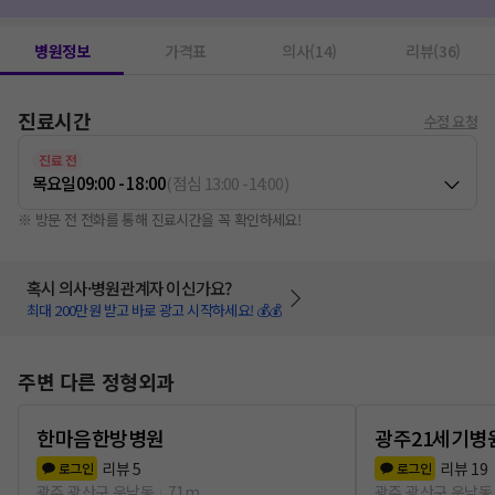
엑스레이 촬영
1
바이러스 검사
1
수액치료
1
MRI
1
병원정보
가격표
의사(14)
리뷰(36)
진료시간
수정 요청
진료 전
목요일
09:00 - 18:00
(
점심
13:00
-
14:00
)
※ 방문 전 전화를 통해 진료시간을 꼭 확인하세요!
혹시 의사·병원관계자 이신가요?
최대 200만원 받고 바로 광고 시작하세요! 💰💰
주변 다른 정형외과
한마음한방병원
광주21세기병
리뷰
5
리뷰
19
로그인
로그인
광주 광산구 운남동
71m
광주 광산구 운남동