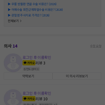
▶
무릎 반월판 연골 수술 비용은? (2026)
▶
어깨수술 회전근개파열수술 비용은? (2026)
▶
관절염 주사치료 가격은? (2026)
전체보기
의사
14
수정 요청
로그인 후 이름확인
리뷰
3
카카오
심전도검사
(
1
)
약력보기
이 의사 리뷰보기
로그인 후 이름확인
리뷰
10
카카오
위내시경
(
2
)
건강검진
(
2
)
+
2