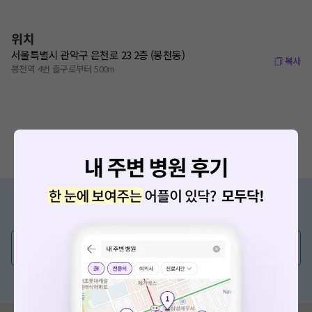
위치
서울특별시 관악구 은천로 23 2층 (봉천동)
복사
봉천역 4번 출구로부터 500m
증상/치료, 궁금한 점이 있나요?
의사가 직접 답해드려요!
💬 무엇이든 물어보세요
혹은, 의료상담 서비스에 다양한 게시글 보러가기