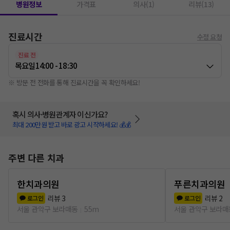
병원정보
가격표
의사(1)
리뷰(13)
진료시간
수정 요청
진료 전
목요일
14:00 - 18:30
※ 방문 전 전화를 통해 진료시간을 꼭 확인하세요!
혹시 의사·병원관계자 이신가요?
최대 200만원 받고 바로 광고 시작하세요! 💰💰
주변 다른 치과
한치과의원
푸른치과의원
리뷰
3
리뷰
2
로그인
로그인
서울 관악구 보라매동
55m
서울 관악구 보라매