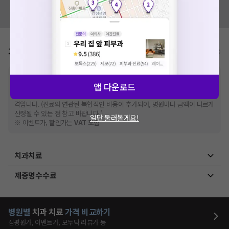
혹시 잘못된 병원정보가 있나요?
모두닥 팀에 알려주세요!
가격표
비급여/급여 진료란?
※
비급여 항목의 경우,
추가비용 등으로 실제 가격과 상이할 수 있으니, 정확
앱 다운로드
한 가격은 해당 의료기관에 직접 문의해주세요.
※
급여 항목의 경우,
건강보험심사평가원
에 고지되어 있는 급여 진료 기준 가
격입니다. (진료와 연관된 복합적인 비용이 추가되어, 병원마다 금액이 다르게
산정될 수 있는 점 참고 바랍니다.)
일단 둘러볼게요!
※ 이벤트가, 할인가는
VAT 포함
치과치료
제증명수수료
병원별
치과
치료
가격 비교하기
심평원가, 이벤트가, 모두닥 리뷰가 등