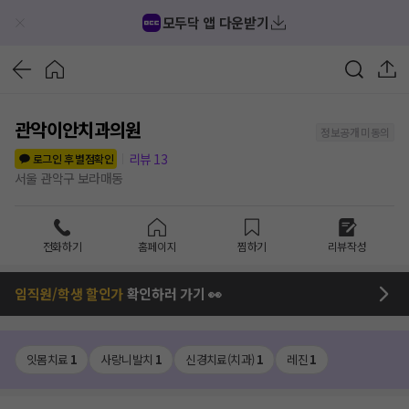
모두닥 앱 다운받기
관악이안치과의원
정보공개 미동의
리뷰
13
로그인 후 별점확인
서울 관악구 보라매동
전화하기
홈페이지
찜하기
리뷰작성
임직원/학생 할인가
확인하러 가기 👀
잇몸치료
1
사랑니발치
1
신경치료(치과)
1
레진
1