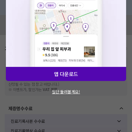
혹은, 의료상담 서비스에 다양한 게시글 보러가기
혹시 잘못된 병원정보가 있나요?
모두닥 팀에 알려주세요!
가격표
비급여/급여 진료란?
※
비급여 항목의 경우,
추가비용 등으로 실제 가격과 상이할 수 있으니, 정확
한 가격은 해당 의료기관에 직접 문의해주세요.
앱 다운로드
※
급여 항목의 경우,
건강보험심사평가원
에 고지되어 있는 급여 진료 기준 가
격입니다. (진료와 연관된 복합적인 비용이 추가되어, 병원마다 금액이 다르게
산정될 수 있는 점 참고 바랍니다.)
※ 이벤트가, 할인가는
VAT 포함
일단 둘러볼게요!
제증명수수료
진료기록사본 수수료
진료기록영상 수수료