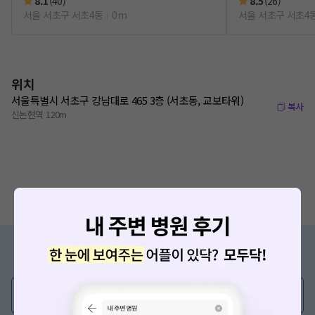
8.1
(
40
)
8.5
(
26
)
서울 서초구 서초4동
0m
서울 서초구 서초4
위치
서울특별시 서초구 강남대로 465 3층 (서초동, 교보타워)
복사
신논현역 120m
증상/치료, 궁금한 점이 있나요?
의사가 직접 답해드려요!
💬 무엇이든 물어보세요