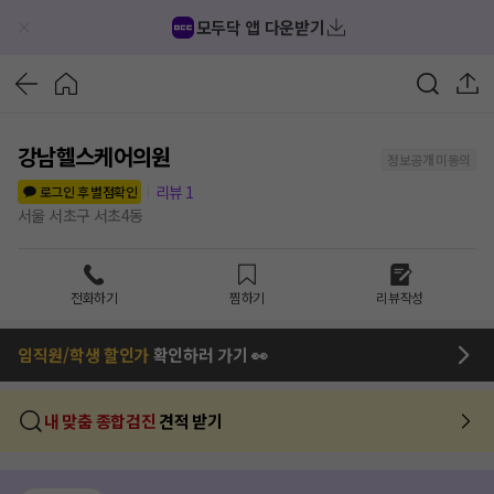
모두닥 앱 다운받기
강남헬스케어의원
정보공개 미동의
리뷰
1
로그인 후 별점확인
서울 서초구 서초4동
전화하기
찜하기
리뷰작성
임직원/학생 할인가
확인하러 가기 👀
내 맞춤 종합검진
견적 받기