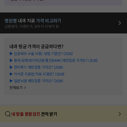
병원별
내과
치료
가격 비교하기
심평원가, 이벤트가, 모두닥 리뷰가 등
내과
평균 가격이 궁금하다면?
▶
인공와우 수술 비용/ 보험 기준은? (2026)
▶
홍역/유행성이하선염/풍진(MMR) 예방접종 가격은? (2026)
▶
장티푸스 예방접종 가격은? (2026)
▶
이석증 치료법/치료 비용은? (2026)
▶
일본뇌염 예방접종 가격은? (2026)
전체보기
내 맞춤 종합검진
견적 받기