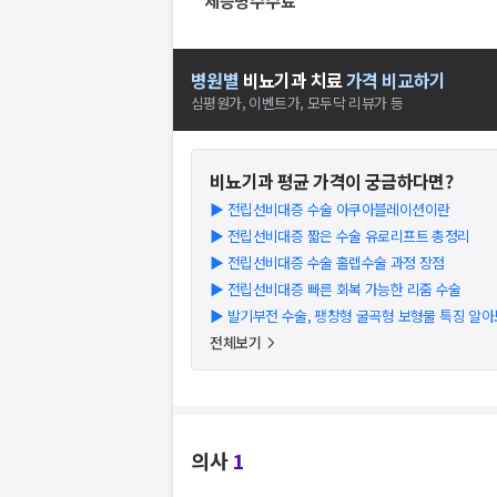
제증명수수료
병원별
비뇨기과
치료
가격 비교하기
심평원가, 이벤트가, 모두닥 리뷰가 등
비뇨기과
평균 가격이 궁금하다면?
▶
전립선비대증 수술 아쿠아블레이션이란
▶
전립선비대증 짧은 수술 유로리프트 총정리
▶
전립선비대증 수술 홀렙수술 과정 장점
▶
전립선비대증 빠른 회복 가능한 리줌 수술
▶
발기부전 수술, 팽창형 굴곡형 보형물 특징 알
전체보기
의사
1