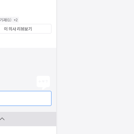
기과)
(
1
)
+
2
이 의사 리뷰보기