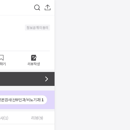
정보공개 미동의
하기
리뷰작성
르몬검사(산부인과/비뇨기과)
1
사(1)
리뷰(9)