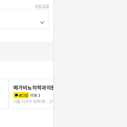
수정 요청
메가비뇨의학과의원 이수역
이수비뇨기
리뷰
3
리뷰
4
로그인
로그인
서울 서초구 방배2동
277m
서울 동작구 사당