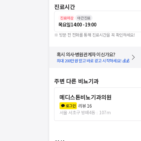
진료시간
진료마감
야간진료
목요일
14:00 - 19:00
※ 방문 전 전화를 통해 진료시간을 꼭 확인하세요!
혹시 의사·병원관계자 이신가요?
최대 200만원 받고 바로 광고 시작하세요! 💰💰
주변 다른 비뇨기과
메디스톤비뇨기과의원
리뷰
16
로그인
서울 서초구 방배4동
107m