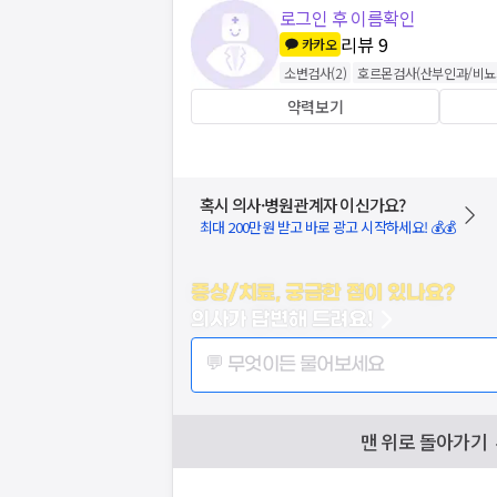
로그인 후 이름확인
리뷰
9
카카오
소변검사
(
2
)
호르몬검사(산부인과/비뇨
약력보기
혹시 의사·병원관계자 이신가요?
최대 200만원 받고 바로 광고 시작하세요! 💰💰
증상/치료, 궁금한 점이 있나요?
의사가 답변해 드려요!
💬 무엇이든 물어보세요
맨 위로 돌아가기