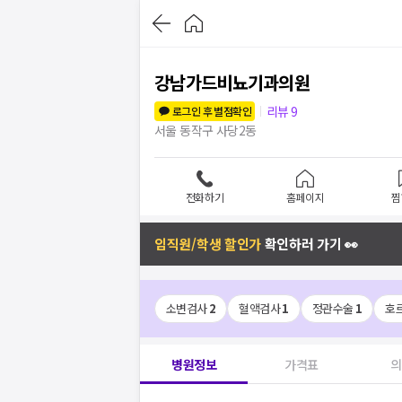
강남가드비뇨기과의원
리뷰
9
로그인 후 별점확인
서울 동작구 사당2동
전화하기
홈페이지
찜
임직원/학생 할인가
확인하러 가기 👀
소변검사
2
혈액검사
1
정관수술
1
호
병원정보
가격표
의