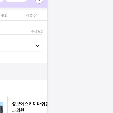
사(1)
리뷰(64)
수정 요청
성모에스케이마취통증의학
메디큐내과
과의원
리뷰
1
로그인