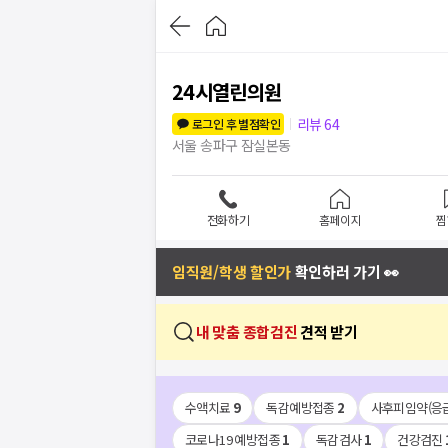
24시열린의원
리뷰
64
로그인 후 별점확인
서울 송파구 잠실본동
전화하기
홈페이지
찜
임직원/학생 할인가
확인하러 가기 👀
내 맞춤 종합검진
견적 받기
수액치료
9
독감예방접종
2
사후피임약(응
코로나19 예방접종
1
독감검사
1
건강검진