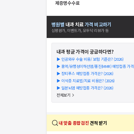
제증명수수료
병원별
내과
치료
가격 비교하기
심평원가, 이벤트가, 모두닥 리뷰가 등
내과
평균 가격이 궁금하다면?
▶
인공와우 수술 비용/ 보험 기준은? (2026)
▶
홍역/유행성이하선염/풍진(MMR) 예방접종 가격은?
▶
장티푸스 예방접종 가격은? (2026)
▶
이석증 치료법/치료 비용은? (2026)
▶
일본뇌염 예방접종 가격은? (2026)
전체보기
내 맞춤 종합검진
견적 받기