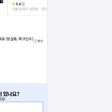
서울 송파구 잠
8.8
(
1
)
서울 송파구 삼전동
90m
6호 (잠실동, 파크인수)
복사
이 있나요?
요!