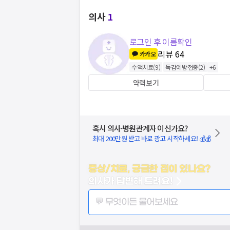
의사
1
로그인 후 이름확인
리뷰
64
카카오
수액치료
(
9
)
독감예방접종
(
2
)
+
6
약력보기
혹시 의사·병원관계자 이신가요?
최대 200만원 받고 바로 광고 시작하세요! 💰💰
증상/치료, 궁금한 점이 있나요?
의사가 답변해 드려요!
💬 무엇이든 물어보세요