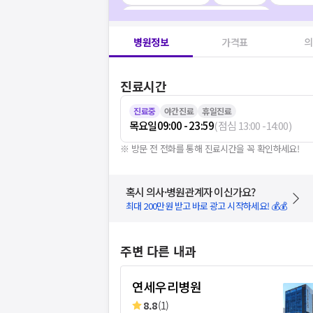
디프테리아/파상풍/백일해 예방접종
1
병원정보
가격표
의
진료시간
진료중
야간진료
휴일진료
목요일
09:00 - 23:59
(
점심
13:00
-
14:00
)
※ 방문 전 전화를 통해 진료시간을 꼭 확인하세요!
혹시 의사·병원관계자 이신가요?
최대 200만원 받고 바로 광고 시작하세요! 💰💰
주변 다른 내과
연세우리병원
8.8
(
1
)