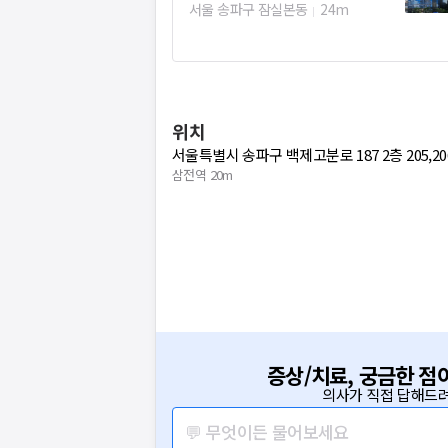
서울 송파구 잠실본동
24m
위치
서울특별시 송파구 백제고분로 187 2층 205,20
삼전역 20m
증상/치료, 궁금한 점
의사가 직접 답해드려
💬 무엇이든 물어보세요