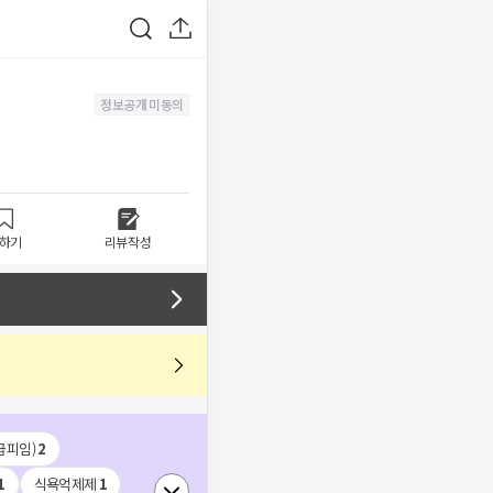
정보공개 미동의
하기
리뷰작성
급피임)
2
1
식욕억제제
1