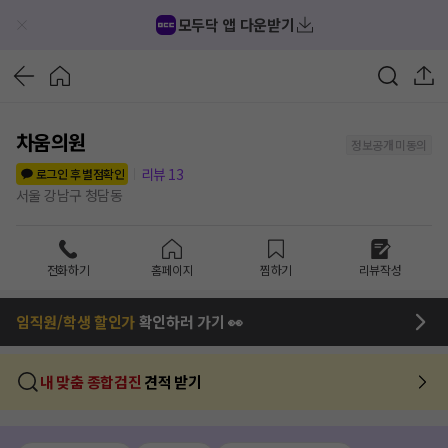
모두닥 앱 다운받기
차움의원
정보공개 미동의
리뷰
13
로그인 후 별점확인
서울 강남구 청담동
전화하기
홈페이지
찜하기
리뷰작성
임직원/학생 할인가
확인하러 가기 👀
내 맞춤 종합검진
견적 받기