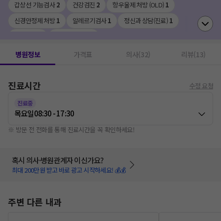
갑상선 기능검사
2
건강검진
2
항우울제 처방 (OLD)
1
신경안정제 처방
1
알레르기검사
1
정신과 상담(진료)
1
도수치료
1
독감예방접종
1
병원정보
가격표
의사(32)
리뷰(13)
진료시간
수정 요청
진료중
목요일
08:30 - 17:30
※ 방문 전 전화를 통해 진료시간을 꼭 확인하세요!
혹시 의사·병원관계자 이신가요?
최대 200만원 받고 바로 광고 시작하세요! 💰💰
주변 다른 내과