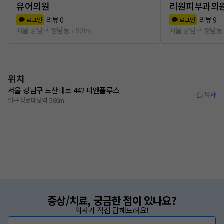
유어의원
리원피부과의
리뷰
0
리뷰
9
로그인
로그인
서울 강남구 청담동
92m
서울 강남구 청담동
위치
서울 강남구 도산대로 442 피엔폴루스
복사
압구정로데오역 560m
증상/치료, 궁금한 점이 있나요?
의사가 직접 답해드려요!