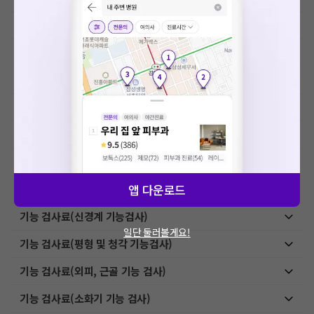
MRI-기본검사
요청하신 작업을 처리하지 못했습니다.
네트워크 또는 서버의 일시적인 오류로, 잠시 후 다시 시도해주
초음파 검사료(기본초음파)
세요. 지속적으로 문제가 발생할 경우 모두닥 채널톡으로 문의
초음파 검사료(진단초음파)
해주세요.
확인
초음파 검사료(유도 초음파)
내시경, 천자 및 생검료
교육상담료
앱 다운로드
검체검사료
기능 검사료(신경계 기능검사)
일단 둘러볼게요!
기능 검사료(평형 및 청각 기능검사)
기능 검사료(외피, 근골 기능 검사)
기능 검사료(소화기 기능 검사)