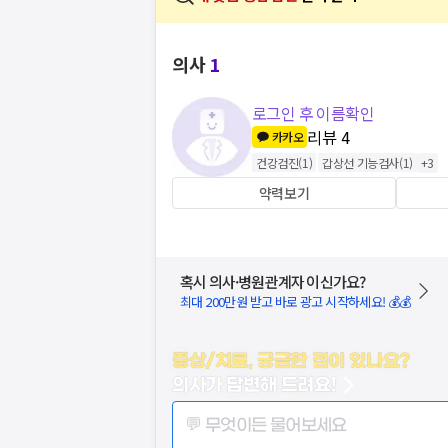
의사
1
로그인 후 이름확인
리뷰
4
카카오
건강검진
(
1
)
갑상선 기능검사
(
1
)
+
3
약력보기
혹시 의사·병원관계자 이신가요?
최대 200만원 받고 바로 광고 시작하세요! 💰💰
증상/치료, 궁금한 점이 있나요?
의사가 답변해 드려요!
💬 무엇이든 물어보세요