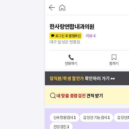
한사랑연합내과의원
리뷰
4
로그인 후 별점확인
대구 달성군 현풍읍
전화하기
찜하기
임직원/학생 할인가
확인하러 가기 👀
내 맞춤 종합검진
견적 받기
신속항원검사
1
갑상선 기능검사
1
갑상선
건강검진
1