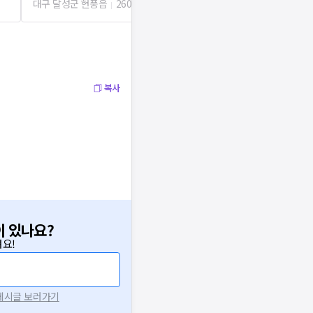
대구 달성군 현풍읍
260m
대구 달성군 현
복사
이 있나요?
요!
 게시글 보러가기