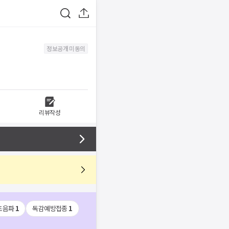
정보공개 미동의
리뷰작성
초음파
1
독감예방접종
1