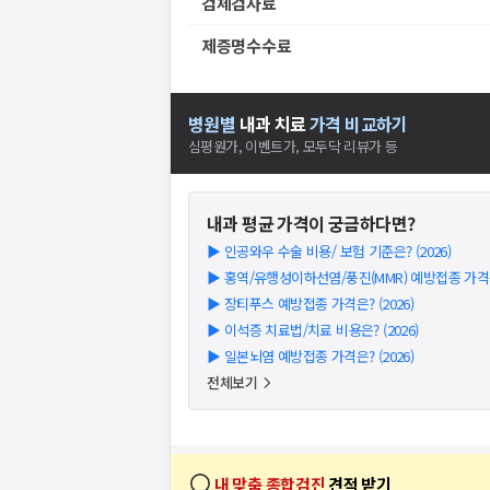
검체검사료
제증명수수료
병원별
내과
치료
가격 비교하기
심평원가, 이벤트가, 모두닥 리뷰가 등
내과
평균 가격이 궁금하다면?
▶
인공와우 수술 비용/ 보험 기준은? (2026)
▶
홍역/유행성이하선염/풍진(MMR) 예방접종 가격은?
▶
장티푸스 예방접종 가격은? (2026)
▶
이석증 치료법/치료 비용은? (2026)
▶
일본뇌염 예방접종 가격은? (2026)
전체보기
내 맞춤 종합검진
견적 받기