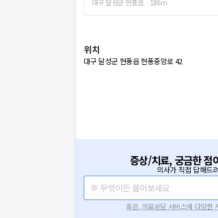
대구 달성군 현풍읍
186m
위치
대구 달성군 현풍읍 현풍중앙로 42
증상/치료, 궁금한 점
의사가 직접 답해드려
💬 무엇이든 물어보세요
혹은, 의료상담 서비스에 다양한