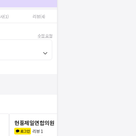
사(1)
리뷰(4)
수정 요청
현풍제일연합의원
김상준내과
리뷰
1
리뷰
0
로그인
로그인