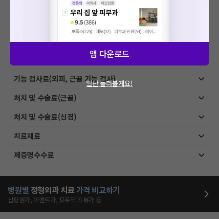
초음파 검사료(기본초음파)
초음파 검사료(진단초음파)
초음파 검사료(유도 초음파)
앱 다운로드
상급병실료
기능 검사료(외피, 근골 기능 검사)
일단 둘러볼게요!
처치 및 수술료(근골)
처치 및 수술료(신경)
치료재료
제증명수수료
병원별
정형외과
치료
가격 비교하기
심평원가, 이벤트가, 모두닥 리뷰가 등