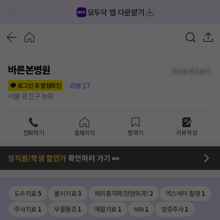
모두닥 앱 다운받기
바른본병원
정보공개 미동의
리뷰
17
로그인 후 별점확인
서울 광진구 능동
전화하기
홈페이지
찜하기
리뷰작성
임직원/학생 할인가
확인하러 가기 👀
도수치료
5
물리치료
3
체외충격파(정형외과)
2
엑스레이 촬영
1
주사치료
1
무릎통증
1
재활치료
1
MRI
1
염증주사
1