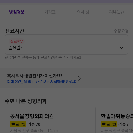
병원정보
가격표
의사(5)
리뷰(17)
진료시간
수정 요청
진료휴무
일요일
-
※ 방문 전 전화를 통해 진료시간을 꼭 확인하세요!
혹시 의사·병원관계자 이신가요?
최대 200만원 받고 바로 광고 시작하세요! 💰💰
주변 다른 정형외과
동서울정형외과의원
한솔마취통증
리뷰
20
리뷰
7
로그인
로그인
서울 광진구 중곡4동
147m
서울 광진구 중곡4