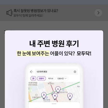
혹시 잘못된 병원정보가 있나요?
모두닥 팀에 알려주세요!
가격표
비급여/급여 진료란?
※
비급여 항목의 경우,
추가비용 등으로 실제 가격과 상이할 수 있으니, 정확
한 가격은 해당 의료기관에 직접 문의해주세요.
※
급여 항목의 경우,
건강보험심사평가원
에 고지되어 있는 급여 진료 기준 가
격입니다. (진료와 연관된 복합적인 비용이 추가되어, 병원마다 금액이 다르게
산정될 수 있는 점 참고 바랍니다.)
※ 이벤트가, 할인가는
VAT 포함
이학요법료
예방접종료
MRI-기본검사