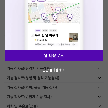
MRI-특수검사
초음파 검사료(기본초음파)
초음파 검사료(진단초음파)
초음파 검사료(유도 초음파)
내시경, 천자 및 생검료
상급병실료
앱 다운로드
검체검사료
기능 검사료(신경계 기능검사)
일단 둘러볼게요!
기능 검사료(평형 및 청각 기능검사)
기능 검사료(외피, 근골 기능 검사)
기능 검사료(순환기 기능 검사)
처치 및 수술료(근골)