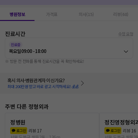
깁스
1
주사치료
1
CT
1
통풍치료
1
대장내시경
1
디스크수술(척추수술)
1
엑스레이 촬영(치과)
1
도수치료
1
병원정보
가격표
의사(15)
리뷰(68)
신경차단주사
1
알레르기검사
1
비타민D주사
1
진료시간
무릎인공관절수술
1
약물치료
1
골절수술
1
수정 요청
진료중
목요일
09:00 - 18:00
※ 방문 전 전화를 통해 진료시간을 꼭 확인하세요!
혹시 의사·병원관계자 이신가요?
최대 200만원 받고 바로 광고 시작하세요! 💰💰
주변 다른 정형외과
정병원
정진영정형외
리뷰
17
리뷰
16
로그인
로그인
서울 도봉구 쌍문2동
136m
서울 도봉구 쌍문2