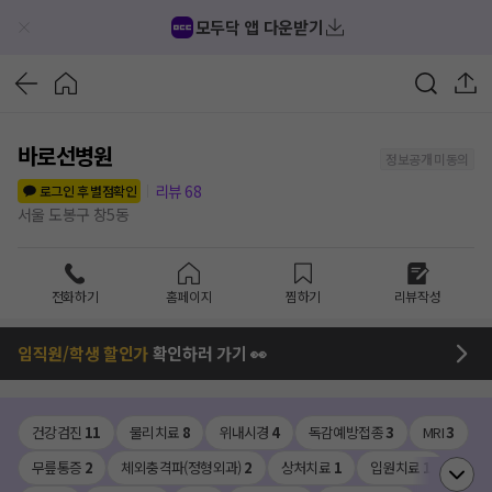
모두닥 앱 다운받기
바로선병원
정보공개 미동의
리뷰
68
로그인 후 별점확인
서울 도봉구 창5동
전화하기
홈페이지
찜하기
리뷰작성
임직원/학생 할인가
확인하러 가기 👀
건강검진
11
물리치료
8
위내시경
4
독감예방접종
3
MRI
3
무릎통증
2
체외충격파(정형외과)
2
상처치료
1
입원치료
1