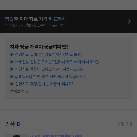
병원별
치과
치료
가격 비교하기
심평원가, 이벤트가, 모두닥 리뷰가 등
치과
평균 가격이 궁금하다면?
▶
신경치료 실패 흔한가요? (재신경치료 포함)
▶
스케일링 알맞은 주기는? 얼마나 자주 해야 하나요? 😶
▶
신경치료 통증이 있나요? 많이 아픈가요? 😱
▶
스케일링을 하면 왜 이시림 증상이 있을까? 🤔
▶
신경치료 과정/단계는 어떻게 되나요?
전체보기
의사
6
수정 요청
통합치의학과 전문의
의사회원