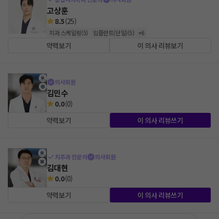
고상훈
8.5
(
25
)
치과 스케일링
(
5
)
임플란트(단일)
(
5
)
+
6
약력보기
이 의사 리뷰보기
의사회원
김민수
0.0
(
0
)
약력보기
이 의사 리뷰쓰기
치주과 전문의
의사회원
김대현
0.0
(
0
)
약력보기
이 의사 리뷰쓰기