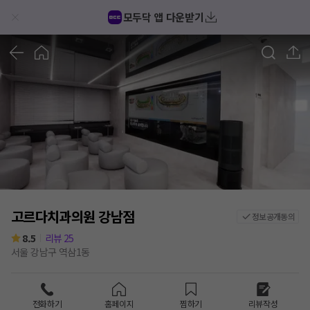
모두닥 앱 다운받기
1
/
4
고르다치과의원 강남점
정보공개동의
8.5
리뷰
25
서울 강남구 역삼1동
전화하기
홈페이지
찜하기
리뷰작성