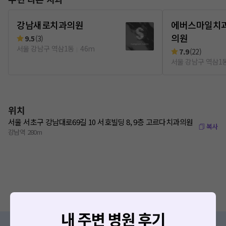
강남새로치과의원
에버스마일치
의원
9.5
(
3
)
서울 강남구 역삼1동
46m
7.9
(
22
)
서울 강남구 역삼1
위치
서울 서초구 강남대로69길 10 서호빌딩 8, 9층 고르다치과의원
복사
강남역 280m