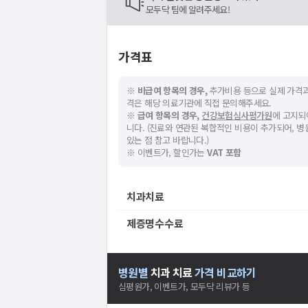
모두닥 팀에 알려주세요!
가격표
※
비급여 항목의 경우,
추가비용 등으로 실제 가격과
격은 해당 의료기관에 직접 문의해주세요.
※
급여 항목의 경우,
건강보험심사평가원
에 고지되
니다. (진료와 연관된 복합적인 비용이 추가되어, 
있는 점 참고 바랍니다.)
※ 이벤트가, 할인가는
VAT 포함
치과치료
제증명수수료
병원별
치과
치료
가격 비교하기
심평원가, 이벤트가, 모두닥 리뷰가 등