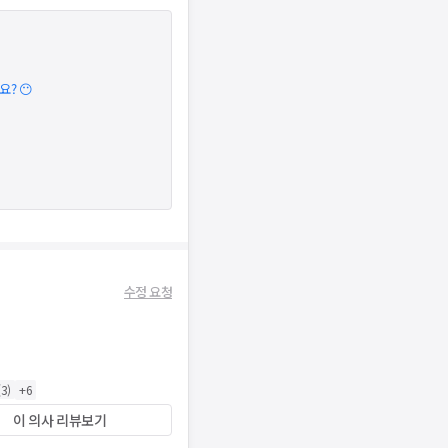
? 😶
수정 요청
(
3
)
+
6
이 의사 리뷰보기