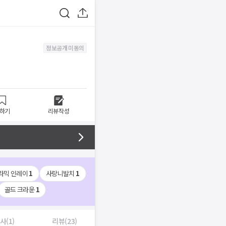
정보공개 미동의
하기
리뷰작성
라믹 인레이
1
사랑니발치
1
골드 크라운
1
사(1)
리뷰(23)