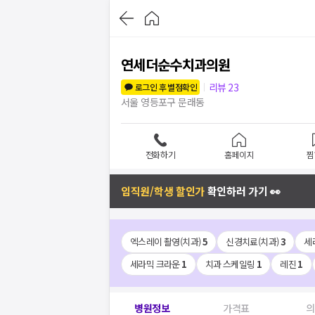
연세더순수치과의원
리뷰
23
로그인 후 별점확인
서울 영등포구 문래동
전화하기
홈페이지
찜
임직원/학생 할인가
확인하러 가기 👀
엑스레이 촬영(치과)
5
신경치료(치과)
3
세
세라믹 크라운
1
치과 스케일링
1
레진
1
병원정보
가격표
의