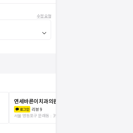
수정 요청
연세바른이치과의원
미즈필치과
리뷰
9
리뷰
9
로그인
로그인
서울 영등포구 문래동
39m
서울 영등포구 