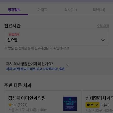
병원정보
가격표
의사(11)
리뷰(14)
진료시간
수정 요청
진료휴무
일요일
-
※ 방문 전 전화를 통해 진료시간을 꼭 확인하세요!
혹시 의사·병원관계자 이신가요?
최대 200만원 받고 바로 광고 시작하세요! 💰💰
주변 다른 치과
강남아이디안과의원
신데렐라치과
9.8
(
1221
)
리뷰
0
로그인
서울 서초구 서초4동
46m
서울 서초구 서초4