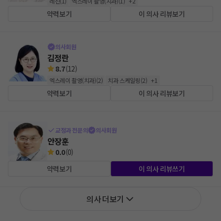
레진
(
1
)
엑스레이 촬영(치과)
(
1
)
+
2
약력보기
이 의사 리뷰보기
의사회원
김정란
8.7
(
12
)
엑스레이 촬영(치과)
(
2
)
치과 스케일링
(
2
)
+
1
약력보기
이 의사 리뷰보기
교정과 전문의
의사회원
안장훈
0.0
(
0
)
약력보기
이 의사 리뷰쓰기
의사 더보기