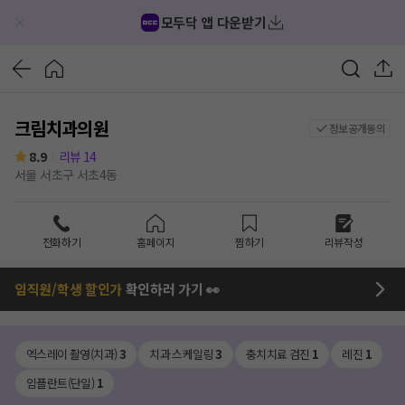
모두닥 앱 다운받기
크림치과의원
정보공개동의
8.9
리뷰
14
서울 서초구 서초4동
전화하기
홈페이지
찜하기
리뷰작성
임직원/학생 할인가
확인하러 가기 👀
엑스레이 촬영(치과)
3
치과 스케일링
3
충치치료 검진
1
레진
1
임플란트(단일)
1