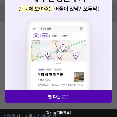
혹시 잘못된 병원정보가 있나요?
모두닥 팀에 알려주세요!
가격표
비급여/급여 진료란?
※
비급여 항목의 경우,
추가비용 등으로 실제 가격과 상이할 수 있으니, 정확
한 가격은 해당 의료기관에 직접 문의해주세요.
※
급여 항목의 경우,
건강보험심사평가원
에 고지되어 있는 급여 진료 기준 가
격입니다. (진료와 연관된 복합적인 비용이 추가되어, 병원마다 금액이 다르게
산정될 수 있는 점 참고 바랍니다.)
※ 이벤트가, 할인가는
VAT 포함
치과치료
앱 다운로드
제증명수수료
일단 둘러볼게요!
병원별
치과
치료
가격 비교하기