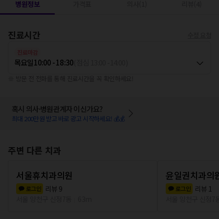
병원정보
가격표
의사(1)
리뷰(4)
진료시간
수정 요청
진료마감
목요일
10:00 - 18:30
(
점심
13:00
-
14:00
)
※ 방문 전 전화를 통해 진료시간을 꼭 확인하세요!
혹시 의사·병원관계자 이신가요?
최대 200만원 받고 바로 광고 시작하세요! 💰💰
주변 다른 치과
서울휴치과의원
윤일권치과의
리뷰
9
리뷰
1
로그인
로그인
서울 양천구 신정7동
63m
서울 양천구 신정7