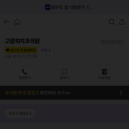
모두닥 앱 다운받기
고광희치과의원
정보공개 미동의
리뷰
4
로그인 후 별점확인
서울 양천구 신정7동
전화하기
찜하기
리뷰작성
임직원/학생 할인가
확인하러 가기 👀
치과 스케일링
1