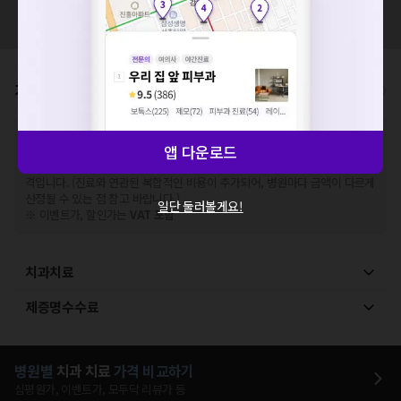
혹시 잘못된 병원정보가 있나요?
해주세요.
모두닥 팀에 알려주세요!
확인
가격표
비급여/급여 진료란?
※
비급여 항목의 경우,
추가비용 등으로 실제 가격과 상이할 수 있으니, 정확
앱 다운로드
한 가격은 해당 의료기관에 직접 문의해주세요.
※
급여 항목의 경우,
건강보험심사평가원
에 고지되어 있는 급여 진료 기준 가
격입니다. (진료와 연관된 복합적인 비용이 추가되어, 병원마다 금액이 다르게
산정될 수 있는 점 참고 바랍니다.)
일단 둘러볼게요!
※ 이벤트가, 할인가는
VAT 포함
치과치료
제증명수수료
병원별
치과
치료
가격 비교하기
심평원가, 이벤트가, 모두닥 리뷰가 등