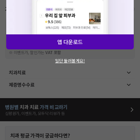
가격표
비급여/급여 진료란?
※
비급여 항목의 경우,
추가비용 등으로 실제 가격과 상이할 수 있으니, 정확
한 가격은 해당 의료기관에 직접 문의해주세요.
※
급여 항목의 경우,
건강보험심사평가원
에 고지되어 있는 급여 진료 기준 가
앱 다운로드
격입니다. (진료와 연관된 복합적인 비용이 추가되어, 병원마다 금액이 다르게
산정될 수 있는 점 참고 바랍니다.)
※ 이벤트가, 할인가는
VAT 포함
일단 둘러볼게요!
치과치료
제증명수수료
병원별
치과
치료
가격 비교하기
심평원가, 이벤트가, 모두닥 리뷰가 등
치과
평균 가격이 궁금하다면?