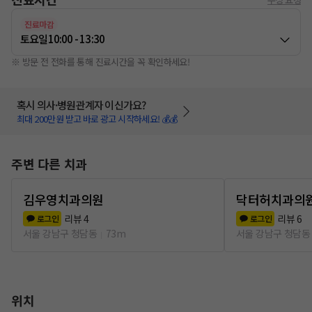
진료마감
토요일
10:00 - 13:30
※ 방문 전 전화를 통해 진료시간을 꼭 확인하세요!
혹시 의사·병원관계자 이신가요?
최대 200만원 받고 바로 광고 시작하세요! 💰💰
주변 다른 치과
김우영치과의원
닥터허치과의
리뷰
4
리뷰
6
로그인
로그인
서울 강남구 청담동
73m
서울 강남구 청담동
위치