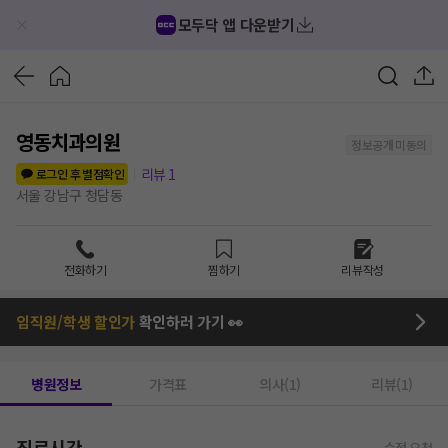
모두닥 앱 다운받기
영동치과의원
정보공개 미동의
리뷰
1
로그인 후 별점확인
서울 강남구 청담동
전화하기
찜하기
리뷰작성
임직원/학생 할인가
확인하러 가기 👀
병원정보
가격표
의사(1)
리뷰(1)
진료시간
수정 요청