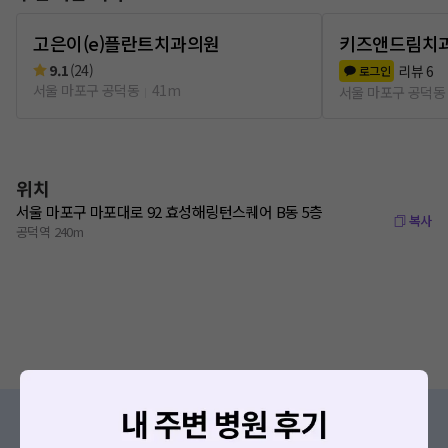
고은이(e)플란트치과의원
키즈앤드림치
9.1
(
24
)
리뷰
6
로그인
서울 마포구 공덕동
41m
서울 마포구 공덕동
위치
서울 마포구 마포대로 92 효성해링턴스퀘어 B동 5층
복사
공덕역 240m
증상/치료, 궁금한 점이 있나요?