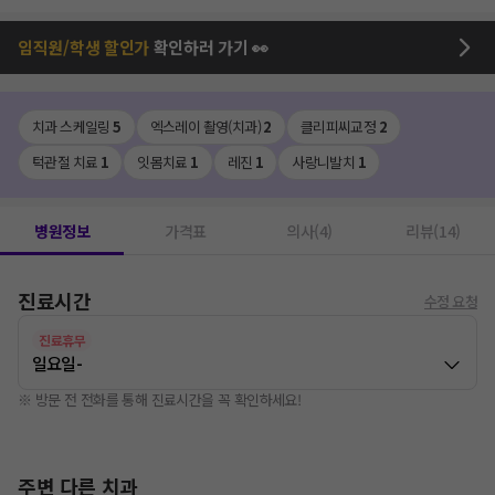
임직원/학생 할인가
확인하러 가기 👀
치과 스케일링
5
엑스레이 촬영(치과)
2
클리피씨교정
2
턱관절 치료
1
잇몸치료
1
레진
1
사랑니발치
1
병원정보
가격표
의사(4)
리뷰(14)
진료시간
수정 요청
진료휴무
일요일
-
※ 방문 전 전화를 통해 진료시간을 꼭 확인하세요!
주변 다른 치과