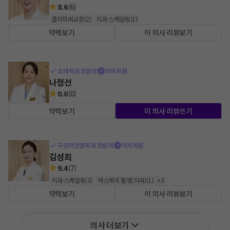
8.6
(
6
)
클리피씨교정
(
2
)
치과 스케일링
(
1
)
약력보기
이 의사 리뷰보기
소아치과 전문의
의사회원
나정선
0.0
(
0
)
약력보기
이 의사 리뷰쓰기
구강악안면외과 전문의
의사회원
김성희
9.4
(
7
)
치과 스케일링
(
3
)
엑스레이 촬영(치과)
(
1
)
+
3
약력보기
이 의사 리뷰보기
의사 더보기