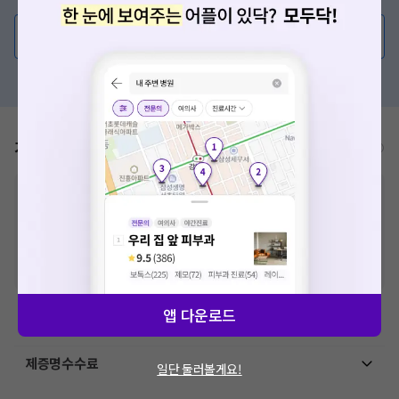
의사가 직접 답해드려요!
💬 무엇이든 물어보세요
혹은, 의료상담 서비스에 다양한 게시글 보러가기
가격표
비급여/급여 진료란?
※
비급여 항목의 경우,
추가비용 등으로 실제 가격과 상이할 수 있으니, 정확
한 가격은 해당 의료기관에 직접 문의해주세요.
※
급여 항목의 경우,
건강보험심사평가원
에 고지되어 있는 급여 진료 기준 가
격입니다. (진료와 연관된 복합적인 비용이 추가되어, 병원마다 금액이 다르게
산정될 수 있는 점 참고 바랍니다.)
※ 이벤트가, 할인가는
VAT 포함
앱 다운로드
치과치료
제증명수수료
일단 둘러볼게요!