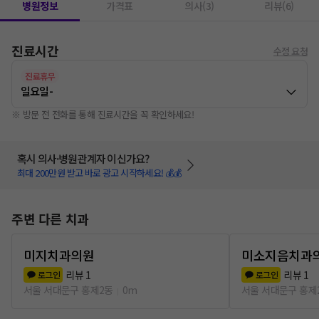
병원정보
가격표
의사(3)
리뷰(6)
진료시간
수정 요청
진료휴무
일요일
-
※ 방문 전 전화를 통해 진료시간을 꼭 확인하세요!
혹시 의사·병원관계자 이신가요?
최대 200만원 받고 바로 광고 시작하세요! 💰💰
주변 다른 치과
미지치과의원
미소지음치과
리뷰
1
리뷰
1
로그인
로그인
서울 서대문구 홍제2동
0m
서울 서대문구 홍제