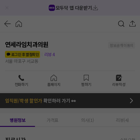
모두닥 앱 다운받기
연세라임치과의원
정보공개 미동의
리뷰
4
로그인 후 별점확인
서울 마포구 서교동
전화하기
홈페이지
찜하기
리뷰작성
임직원/학생 할인가
확인하러 가기 👀
병원정보
가격표
의사(1)
리뷰(4)
진료시간
수정 요청