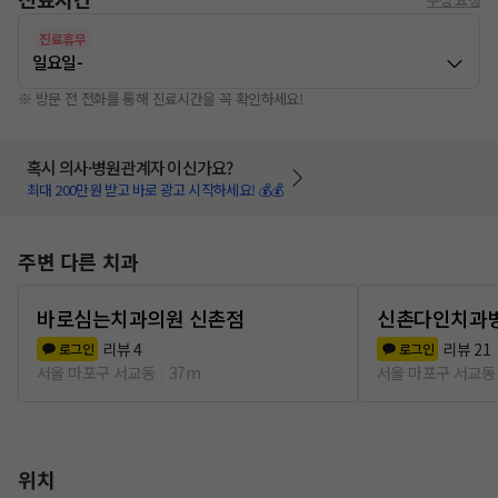
진료휴무
일요일
-
※ 방문 전 전화를 통해 진료시간을 꼭 확인하세요!
혹시 의사·병원관계자 이신가요?
최대 200만원 받고 바로 광고 시작하세요! 💰💰
주변 다른 치과
바로심는치과의원 신촌점
신촌다인치과
리뷰
4
리뷰
21
로그인
로그인
서울 마포구 서교동
37m
서울 마포구 서교동
위치