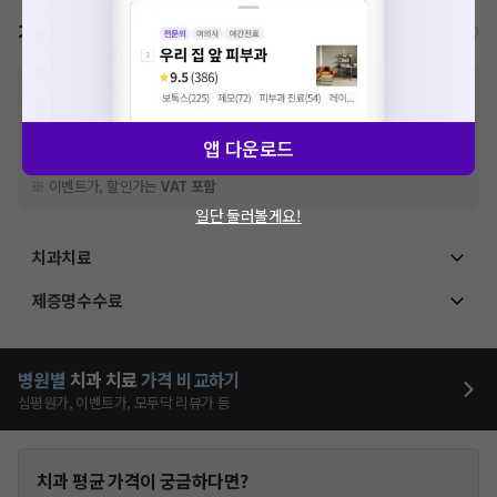
가격표
비급여/급여 진료란?
※
비급여 항목의 경우,
추가비용 등으로 실제 가격과 상이할 수 있으니, 정확
한 가격은 해당 의료기관에 직접 문의해주세요.
※
급여 항목의 경우,
건강보험심사평가원
에 고지되어 있는 급여 진료 기준 가
앱 다운로드
격입니다. (진료와 연관된 복합적인 비용이 추가되어, 병원마다 금액이 다르게
산정될 수 있는 점 참고 바랍니다.)
※ 이벤트가, 할인가는
VAT 포함
일단 둘러볼게요!
치과치료
제증명수수료
병원별
치과
치료
가격 비교하기
심평원가, 이벤트가, 모두닥 리뷰가 등
치과
평균 가격이 궁금하다면?