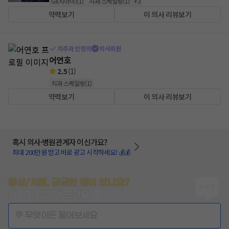
GI(지아이)
(
1
)
치과 스케일링
(
1
)
+
3
약력보기
이 의사 리뷰보기
치주과 인정의
의사회원
어연호
2.5
(
1
)
치과 스케일링
(
1
)
약력보기
이 의사 리뷰보기
혹시 의사·병원관계자 이신가요?
최대 200만원 받고 바로 광고 시작하세요! 💰💰
증상/치료, 궁금한 점이 있나요?
의사가 답변해 드려요!
💬 무엇이든 물어보세요