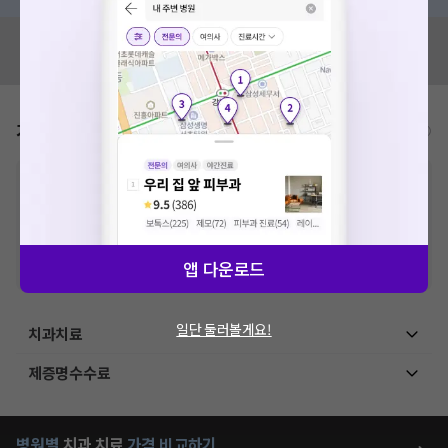
혹시 잘못된 병원정보가 있나요?
모두닥 팀에 알려주세요!
가격표
비급여/급여 진료란?
※
비급여 항목의 경우,
추가비용 등으로 실제 가격과 상이할 수 있으니, 정확
한 가격은 해당 의료기관에 직접 문의해주세요.
※
급여 항목의 경우,
건강보험심사평가원
에 고지되어 있는 급여 진료 기준 가
격입니다. (진료와 연관된 복합적인 비용이 추가되어, 병원마다 금액이 다르게
산정될 수 있는 점 참고 바랍니다.)
앱 다운로드
※ 이벤트가, 할인가는
VAT 포함
일단 둘러볼게요!
치과치료
제증명수수료
병원별
치과
치료
가격 비교하기