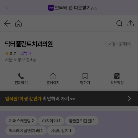
모두닥 앱 다운받기
닥터플란트치과의원
정보공개동의
8.7
리뷰
9
서울 도봉구 창4동
전화하기
홈페이지
찜하기
리뷰작성
임직원/학생 할인가
확인하러 가기 👀
치과 스케일링
2
GI(지아이)
1
임플란트(단일)
1
엑스레이 촬영(치과)
1
사랑니발치
1