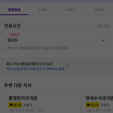
병원정보
가격표
의사(2)
리뷰(9)
진료시간
수정 요청
진료휴무
일요일
-
※ 방문 전 전화를 통해 진료시간을 꼭 확인하세요!
혹시 의사·병원관계자 이신가요?
최대 200만원 받고 바로 광고 시작하세요! 💰💰
주변 다른 치과
홍영란치과의원
연세수치과의
리뷰
2
리뷰
5
로그인
로그인
서울 도봉구 창4동
53m
서울 도봉구 창4동