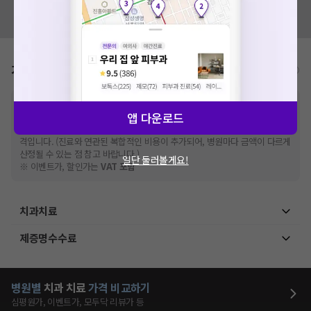
혹시 잘못된 병원정보가 있나요?
모두닥 팀에 알려주세요!
가격표
비급여/급여 진료란?
※
비급여 항목의 경우,
추가비용 등으로 실제 가격과 상이할 수 있으니, 정확
앱 다운로드
한 가격은 해당 의료기관에 직접 문의해주세요.
※
급여 항목의 경우,
건강보험심사평가원
에 고지되어 있는 급여 진료 기준 가
격입니다. (진료와 연관된 복합적인 비용이 추가되어, 병원마다 금액이 다르게
산정될 수 있는 점 참고 바랍니다.)
일단 둘러볼게요!
※ 이벤트가, 할인가는
VAT 포함
치과치료
제증명수수료
병원별
치과
치료
가격 비교하기
심평원가, 이벤트가, 모두닥 리뷰가 등