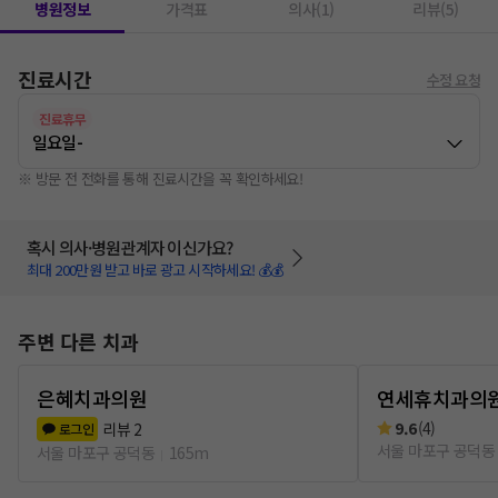
병원정보
가격표
의사(1)
리뷰(5)
진료시간
수정 요청
진료휴무
일요일
-
※ 방문 전 전화를 통해 진료시간을 꼭 확인하세요!
혹시 의사·병원관계자 이신가요?
최대 200만원 받고 바로 광고 시작하세요! 💰💰
주변 다른 치과
은혜치과의원
연세휴치과의원
9.6
(
4
)
리뷰
2
로그인
서울 마포구 공덕동
서울 마포구 공덕동
165m