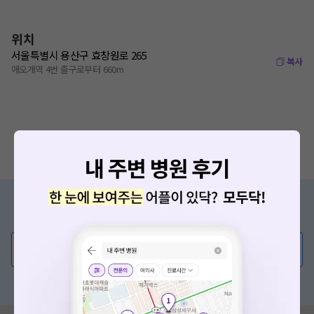
위치
서울특별시 용산구 효창원로 265
복사
애오개역 4번 출구로부터 660m
증상/치료, 궁금한 점이 있나요?
의사가 직접 답해드려요!
💬 무엇이든 물어보세요
혹은, 의료상담 서비스에 다양한 게시글 보러가기