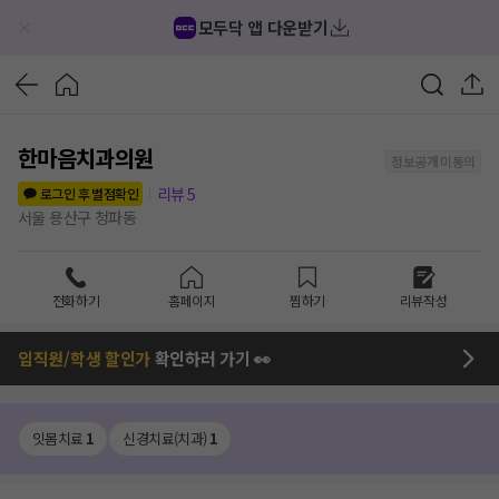
모두닥 앱 다운받기
한마음치과의원
정보공개 미동의
리뷰
5
로그인 후 별점확인
서울 용산구 청파동
전화하기
홈페이지
찜하기
리뷰작성
임직원/학생 할인가
확인하러 가기 👀
잇몸치료
1
신경치료(치과)
1