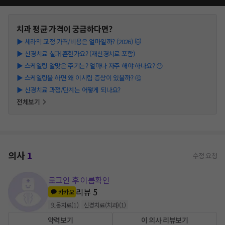
치과
평균 가격이 궁금하다면?
▶
세라믹 교정 가격/비용은 얼마일까? (2026) 🐱
▶
신경치료 실패 흔한가요? (재신경치료 포함)
▶
스케일링 알맞은 주기는? 얼마나 자주 해야 하나요? 😶
▶
스케일링을 하면 왜 이시림 증상이 있을까? 🤔
▶
신경치료 과정/단계는 어떻게 되나요?
전체보기
의사
1
수정 요청
로그인 후 이름확인
리뷰
5
카카오
잇몸치료
(
1
)
신경치료(치과)
(
1
)
약력보기
이 의사 리뷰보기