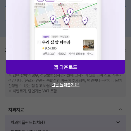
의사가 직접 답해드려요!
💬 무엇이든 물어보세요
혹은, 의료상담 서비스에 다양한 게시글 보러가기
가격표
비급여/급여 진료란?
※
비급여 항목의 경우,
추가비용 등으로 실제 가격과 상이할 수 있으니, 정확
앱 다운로드
한 가격은 해당 의료기관에 직접 문의해주세요.
※
급여 항목의 경우,
건강보험심사평가원
에 고지되어 있는 급여 진료 기준 가
격입니다. (진료와 연관된 복합적인 비용이 추가되어, 병원마다 금액이 다르게
일단 둘러볼게요!
산정될 수 있는 점 참고 바랍니다.)
※ 이벤트가, 할인가는
VAT 포함
치과치료
치과임플란트(1치당)