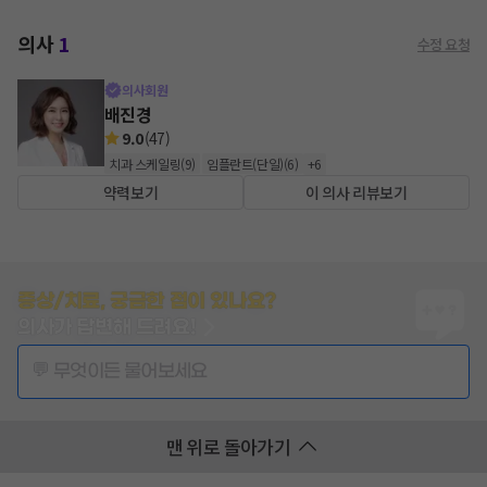
의사
1
수정 요청
의사회원
배진경
9.0
(
47
)
치과 스케일링
(
9
)
임플란트(단일)
(
6
)
+
6
약력보기
이 의사 리뷰보기
증상/치료, 궁금한 점이 있나요?
의사가 답변해 드려요!
💬 무엇이든 물어보세요
맨 위로 돌아가기