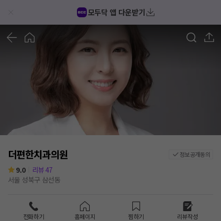
모두닥 앱 다운받기
1
/
3
더편한치과의원
정보공개동의
9.0
리뷰
47
서울 성북구 삼선동
전화하기
홈페이지
찜하기
리뷰작성