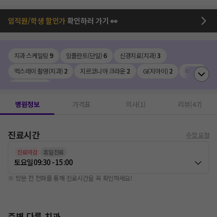
임직원/학생 할인가
확인하러 가기 👀
치과 스케일링
9
임플란트(단일)
6
신경치료(치과)
3
엑스레이 촬영(치과)
2
지르코니아 크라운
2
GI(지아이)
2
레진
1
사랑니발치
1
병원정보
가격표
의사(1)
리뷰(47)
진료시간
수정 요청
진료마감
휴일진료
토요일
09:30 - 15:00
※ 방문 전 전화를 통해 진료시간을 꼭 확인하세요!
주변 다른 치과