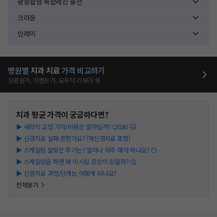
광중합형 복합레진 충전
크라운
인레이
병원별
치과
치료
가격 비교하기
심평원가, 이벤트가, 모두닥 리뷰가 등
치과
평균 가격이 궁금하다면?
▶
세라믹 교정 가격/비용은 얼마일까? (2026) 🐱
▶
신경치료 실패 흔한가요? (재신경치료 포함)
▶
스케일링 알맞은 주기는? 얼마나 자주 해야 하나요? 😶
▶
스케일링을 하면 왜 이시림 증상이 있을까? 🤔
▶
신경치료 과정/단계는 어떻게 되나요?
전체보기