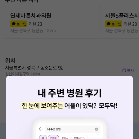
연세바른치과의원
서울S플러스
리뷰
23
리뷰
20
로그인
로그인
서울 성북구 동선동
82m
서울 성북구 동선동
위치
서울특별시 성북구 동소문로 92
복사
성신여대입구역 160m
증상/치료, 궁금한 점이 있나요?