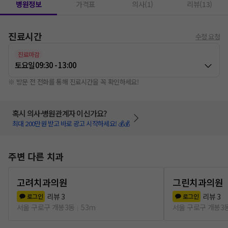
병원정보
가격표
의사(1)
리뷰(13)
진료시간
수정 요청
진료마감
토요일
09:30 - 13:00
※ 방문 전 전화를 통해 진료시간을 꼭 확인하세요!
혹시 의사·병원관계자 이신가요?
최대 200만원 받고 바로 광고 시작하세요! 💰💰
주변 다른 치과
고려치과의원
그린치과의원
리뷰
3
리뷰
3
로그인
로그인
서울 구로구 개봉3동
53m
서울 구로구 개봉3