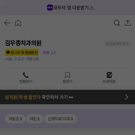
모두닥 앱 다운받기
김우종치과의원
정보공개 미동의
리뷰
13
로그인 후 별점확인
서울 구로구 개봉3동
전화하기
찜하기
리뷰작성
임직원/학생 할인가
확인하러 가기 👀
아말감
1
레진
1
신경치료(치과)
1