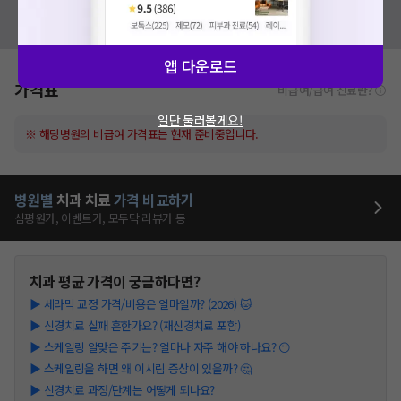
혹시 잘못된 병원정보가 있나요?
모두닥 팀에 알려주세요!
앱 다운로드
가격표
비급여/급여 진료란?
일단 둘러볼게요!
※ 해당병원의 비급여 가격표는 현재 준비중입니다.
병원별
치과
치료
가격 비교하기
심평원가, 이벤트가, 모두닥 리뷰가 등
치과
평균 가격이 궁금하다면?
▶
세라믹 교정 가격/비용은 얼마일까? (2026) 🐱
▶
신경치료 실패 흔한가요? (재신경치료 포함)
▶
스케일링 알맞은 주기는? 얼마나 자주 해야 하나요? 😶
▶
스케일링을 하면 왜 이시림 증상이 있을까? 🤔
▶
신경치료 과정/단계는 어떻게 되나요?