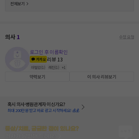
전체보기
의사
1
수정 요청
로그인 후 이름확인
리뷰
13
카카오
아말감
(
1
)
레진
(
1
)
+
1
약력보기
이 의사 리뷰보기
혹시 의사·병원관계자 이신가요?
최대 200만원 받고 바로 광고 시작하세요! 💰💰
증상/치료, 궁금한 점이 있나요?
의사가 답변해 드려요!