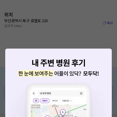
위치
부산광역시 북구 효열로 210
복사
금곡역 540m
증상/치료, 궁금한 점이 있나요?
의사가 직접 답해드려요!
💬 무엇이든 물어보세요
혹은, 의료상담 서비스에 다양한 게시글 보러가기