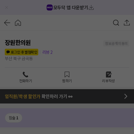
모두닥 앱 다운받기
장원한의원
정보공개 미동의
리뷰
2
로그인 후 별점확인
부산 북구 금곡동
전화하기
찜하기
리뷰작성
임직원/학생 할인가
확인하러 가기 👀
침술
1