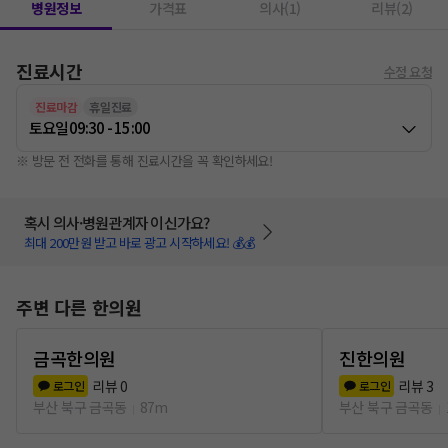
병원정보
가격표
의사(1)
리뷰(2)
진료시간
수정 요청
진료마감
휴일진료
토요일
09:30 - 15:00
※ 방문 전 전화를 통해 진료시간을 꼭 확인하세요!
혹시 의사·병원관계자 이신가요?
최대 200만원 받고 바로 광고 시작하세요! 💰💰
주변 다른 한의원
금곡한의원
진한의원
리뷰
0
리뷰
3
로그인
로그인
부산 북구 금곡동
87m
부산 북구 금곡동