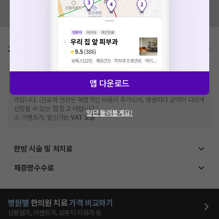
혹시 잘못된 병원정보가 있나요?
모두닥 팀에 알려주세요!
가격표
비급여/급여 진료란?
※
비급여 항목의 경우,
추가비용 등으로 실제 가격과 상이할 수 있으니, 정확
앱 다운로드
한 가격은 해당 의료기관에 직접 문의해주세요.
※
급여 항목의 경우,
건강보험심사평가원
에 고지되어 있는 급여 진료 기준 가
격입니다. (진료와 연관된 복합적인 비용이 추가되어, 병원마다 금액이 다르게
산정될 수 있는 점 참고 바랍니다.)
일단 둘러볼게요!
※ 이벤트가, 할인가는
VAT 포함
한방 시술 및 처치료
제증명수수료
병원별
한의원
치료
가격 비교하기
심평원가, 이벤트가, 모두닥 리뷰가 등