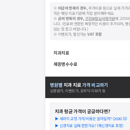
※
비급여 항목의 경우,
추가비용 등으로 실제 가격과
격은 해당 의료기관에 직접 문의해주세요.
※
급여 항목의 경우,
건강보험심사평가원
에 고지되
니다. (진료와 연관된 복합적인 비용이 추가되어, 
있는 점 참고 바랍니다.)
※ 이벤트가, 할인가는
VAT 포함
치과치료
제증명수수료
병원별
치과
치료
가격 비교하기
심평원가, 이벤트가, 모두닥 리뷰가 등
치과
평균 가격이 궁금하다면?
▶
세라믹 교정 가격/비용은 얼마일까? (2026) 🐱
▶
신경치료 실패 흔한가요? (재신경치료 포함)