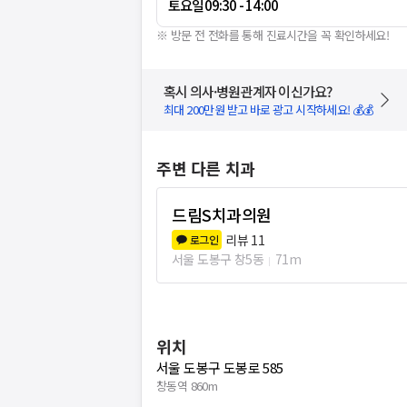
토요일
09:30 - 14:00
※ 방문 전 전화를 통해 진료시간을 꼭 확인하세요!
혹시 의사·병원관계자 이신가요?
최대 200만원 받고 바로 광고 시작하세요! 💰💰
주변 다른 치과
드림S치과의원
리뷰
11
로그인
서울 도봉구 창5동
71m
위치
서울 도봉구 도봉로 585
창동역 860m