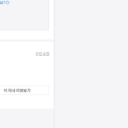
? 😶
수정 요청
이 의사 리뷰보기