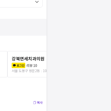
강북연세치과의원
로덴성문치
리뷰
10
리뷰
0
로그인
로그인
서울 도봉구 쌍문2동
106m
서울 도봉구 쌍문
복사