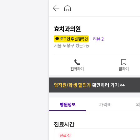
효치과의원
리뷰
2
로그인 후 별점확인
서울 도봉구 쌍문2동
전화하기
찜하기
임직원/학생 할인가
확인하러 가기 👀
병원정보
가격표
의
진료시간
진료 전